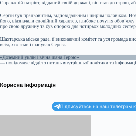
Справжній патріот, відданий своїй державі, він став до строю, а
Сергій був працьовитим, відповідальним і щирим чоловіком. Йом
його, відзначали спокійний характер, глибоке почуття обов’язку
про свою дружину та був опорою для чотирьох молодших сестер
Шахтарська міська рада, її виконавчий комітет та уся громада в
всім, хто знав і шанував Сергія.
«Доземний уклін і вічна шана Герою»
— повідомляє відділ з питань внутрішньої політики та інформаці
Корисна інформація
Підписуйтесь на наш телеграм ка