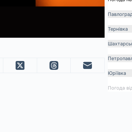
Павлогра
Тернівка
Шахтарсь
Петропавл
Юріївка
Погода ві