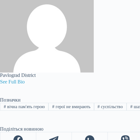
Pavlograd District
See Full Bio
Позначки
#
вічна пам'ять герою
#
герої не вмирають
#
суспільство
#
шах
Поділіться новиною