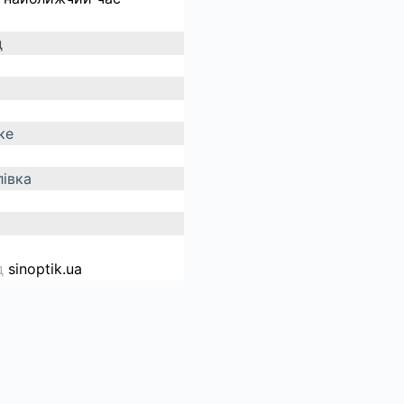
д
ке
івка
д
sinoptik.ua