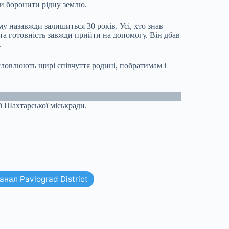
би боронити рідну землю.
у назавжди залишиться 30 років. Усі, хто знав
 та готовність завжди прийти на допомогу. Він дбав
.
исловлюють щирі співчуття родині, побратимам і
ї Шахтарської міськради.
нал Pavlograd District