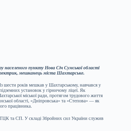
изу населеного пункту Нова Січ Сумської області
електрик, мешканець міста Шахтарське.
Із шести років мешкав у Шахтарському, навчався у
підземних установок у гірничому ліцеї. Як
Шахтарської міської ради, протягом трудового життя
нської області, «Дніпровська» та «Степова» — як
ного працівника.
РТЦК та СП. У складі Збройних сил України служив