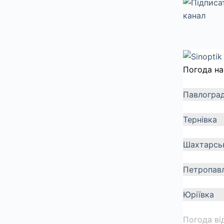
Погода на
Павлогра
Тернівка
Шахтарсь
Петропавл
Юріївка
Погода ві