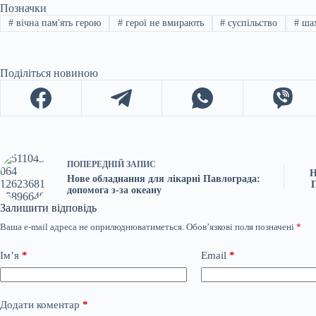
Позначки
#
вічна пам'ять герою
#
герої не вмирають
#
суспільство
#
шах
Поділіться новиною
ПОПЕРЕДНІЙ
ЗАПИС
Н
Нове обладнання для лікарні Павлограда:
допомога з-за океану
Залишити відповідь
Ваша e-mail адреса не оприлюднюватиметься.
Обов’язкові поля позначені
*
Ім’я
*
Email
*
Додати коментар
*