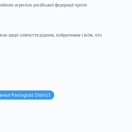
ойною агресією російської федерації проти
.
или щирі співчуття рідним, побратимам і всім, хто
нал Pavlograd District