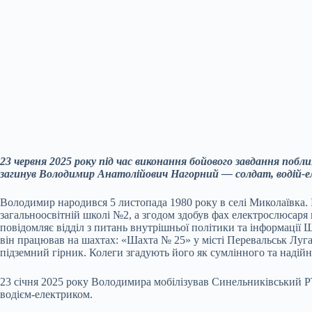
23 червня 2025 року під час виконання бойового завдання побл
загинув Володимир Анатолійович Нагорний — солдат, водій-
Володимир народився 5 листопада 1980 року в селі Миколаївка. 
загальноосвітній школі №2, а згодом здобув фах електрослюсаря 
повідомляє відділ з питань внутрішньої політики та інформації 
він працював на шахтах: «Шахта № 25» у місті Перевальськ Луга
підземний гірник. Колеги згадують його як сумлінного та надій
23 січня 2025 року Володимира мобілізував Синельниківський 
водієм-електриком.