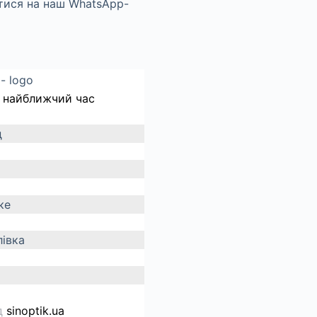
 найближчий час
д
ке
івка
д
sinoptik.ua