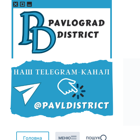
Перейти
до
вмісту
Головна
МЕНЮ
ПОШУК