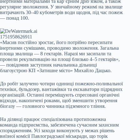
інертними матеріалами та кар’єрним дріб’язком, а також
регулярне зволоження. У звичайному режимі на звалище
витрачають 30–40 кубометрів води щодня, під час пожеж
— понад 100.
«Масив постійно зростає, його потрібно пересипати
інертними сумішами, проводимо зволоження. Загальна
площа звалища — 8 гектарів. Наразі ми засипали та
провели рекультивацію на площі близько 4–5 гектарів»,
— повідомив заступник начальника дільниці
благоустрою КП «Затишне місто» Михайло Дацько.
До робіт залучено чотири одиниці пожежно-поливальної
техніки, бульдозер, вантажівки та екскаватори підрядних
організацій. Останні переміщують спресовані органічні
відходи, накопичені роками, щоб зменшити утворення
біогазу — головного чинника підземного тління.
На ділянці працює спеціалізована протипожежна
команда підприємства, забезпечена сучасним захисним
спорядженням. Усі заходи виконують у межах рішень
виїзної комісії Павлоградської міськради, що торік