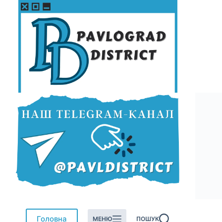
Перейти
до
вмісту
Головна
МЕНЮ
ПОШУК