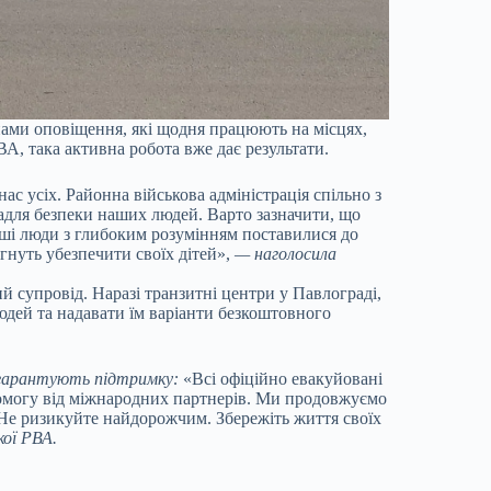
пами оповіщення, які щодня працюють на місцях,
А, така активна робота вже дає результати.
ас усіх. Районна військова адміністрація спільно з
для безпеки наших людей. Варто зазначити, що
наші люди з глибоким розумінням поставилися до
гнуть убезпечити своїх дітей»,
— наголосила
й супровід. Наразі транзитні центри у Павлограді,
юдей та надавати їм варіанти безкоштовного
м гарантують підтримку:
«Всі офіційно евакуйовані
омогу від міжнародних партнерів. Ми продовжуємо
 Не ризикуйте найдорожчим. Збережіть життя своїх
кої РВА.