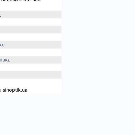
д
ке
івка
д
sinoptik.ua