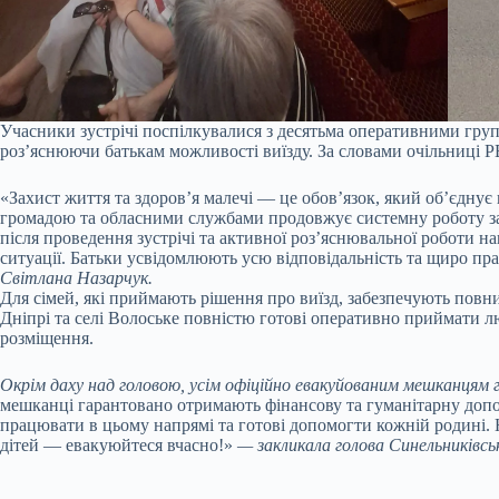
Учасники зустрічі поспілкувалися з десятьма оперативними гру
роз’яснюючи батькам можливості виїзду. За словами очільниці РВ
«Захист життя та здоров’я малечі — це обов’язок, який об’єднує н
громадою та обласними службами продовжує системну роботу за
після проведення зустрічі та активної роз’яснювальної роботи 
ситуації. Батьки усвідомлюють усю відповідальність та щиро пра
Світлана Назарчук.
Для сімей, які приймають рішення про виїзд, забезпечують повни
Дніпрі та селі Волоське повністю готові оперативно приймати л
розміщення.
Окрім даху над головою, усім офіційно евакуйованим мешканця
мешканці гарантовано отримають фінансову та гуманітарну доп
працювати в цьому напрямі та готові допомогти кожній родині.
дітей — евакуюйтеся вчасно!»
— закликала голова Синельниківсь