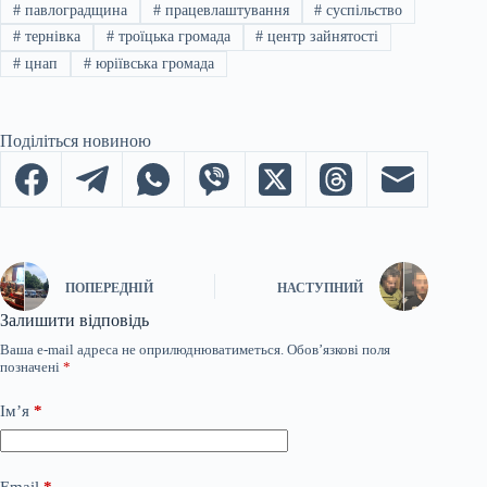
#
павлоградщина
#
працевлаштування
#
суспільство
#
тернівка
#
троїцька громада
#
центр зайнятості
#
цнап
#
юріївська громада
Поділіться новиною
ПОПЕРЕДНІЙ
НАСТУПНИЙ
Залишити відповідь
Ваша e-mail адреса не оприлюднюватиметься.
Обов’язкові поля
позначені
*
Ім’я
*
Email
*