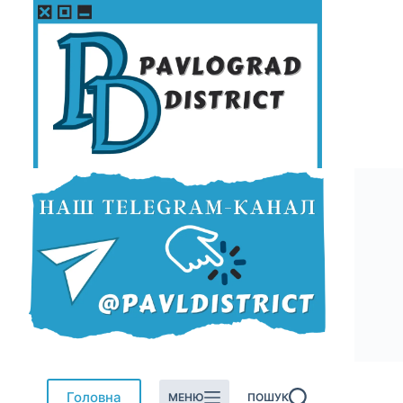
Перейти
до
вмісту
Головна
МЕНЮ
ПОШУК