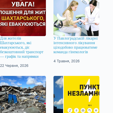
Для жителів
У Павлоградській лікарні
Шахтарського, які
інтенсивного лікування
евакуюються, діє
цілодобово працюватиме
безкоштовний транспорт
команда гінекологів
— графік та напрямки
4 Травня, 2026
22 Червня, 2026