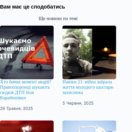
Вам має це сподобатись
Ще новини по темі
Хто бачив момент аварії?
Навіки 21: війна забрала
Правоохоронці шукають
життя молодого шахтаря-
свідків ДТП біля
захисника
Карабинівки
5 Червня, 2025
29 Травня, 2025