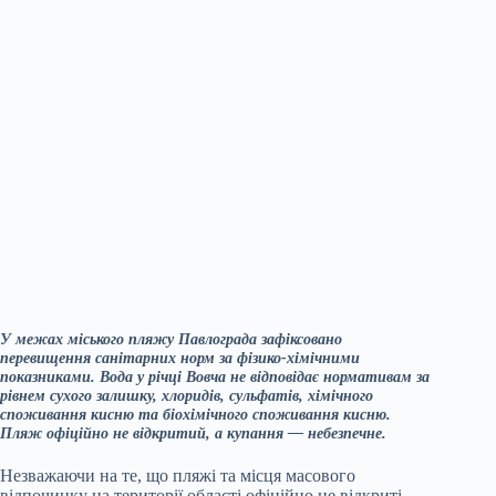
У межах міського пляжу Павлограда зафіксовано
перевищення санітарних норм за фізико-хімічними
показниками. Вода у річці Вовча не відповідає нормативам за
рівнем сухого залишку, хлоридів, сульфатів, хімічного
споживання кисню та біохімічного споживання кисню.
Пляж офіційно не відкритий, а купання — небезпечне.
Незважаючи на те, що пляжі та місця масового
відпочинку на території області офіційно не відкриті,