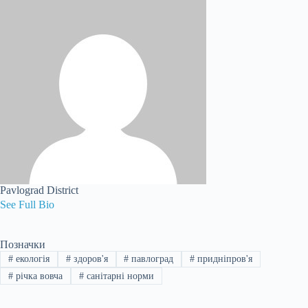
Pavlograd District
See Full Bio
Позначки
#
екологія
#
здоров'я
#
павлоград
#
придніпров'я
#
річка вовча
#
санітарні норми