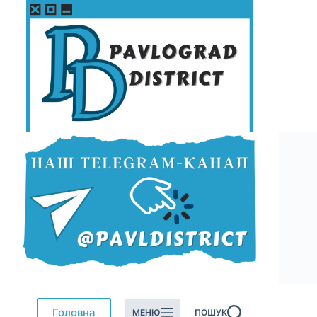
Перейти
до
вмісту
Головна
МЕНЮ
ПОШУК