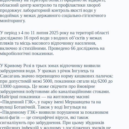
обласний центр контролю та профілактики хвороб
продовжує лабораторний контроль якості води у
водоймах у межах державного соціально-гігієнічного
моніторингу.
У період з 4 по 11 липня 2025 року на території області
досліджено 16 проб води з водних об’єктів у межах
пляжів та місць масового відпочинку населення,
включно зі стихійними. Проведено 66 досліджень на
мікробіологічні показники.
У Кривому Розі в трьох зонах відпочинку виявили
забруднення води. У зразках з річок Інгулець та
Саксагань значно перевищено норму кишкових паличок:
при допустимій межі 5000, показники сягали від 6200 до
13000 одиниць. Це може свідчити про ймовірне
забруднення побутовими або каналізаційними стоками.
Найгірші показники — на житловому масиві
«Південний ГЗК», у парку імені Мершавцева та на
вулиці Ботанічній. Також у воді Інгульця на
«Південному ГЗК» виявили порушення за показником
колі-фагів — це специфічні віруси, які також
сигналізують про забруднення. При цьому збудників
серйозних інфекцій у жодному з досліджених зразків не