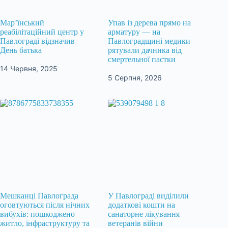
Мар’їнський
Упав із дерева прямо на
реабілітаційний центр у
арматуру — на
Павлограді відзначив
Павлоградщині медики
День батька
рятували дачника від
смертельної пастки
14 Червня, 2025
5 Серпня, 2026
Мешканці Павлограда
У Павлограді виділили
оговтуються після нічних
додаткові кошти на
вибухів: пошкоджено
санаторне лікування
житло, інфраструктуру та
ветеранів війни