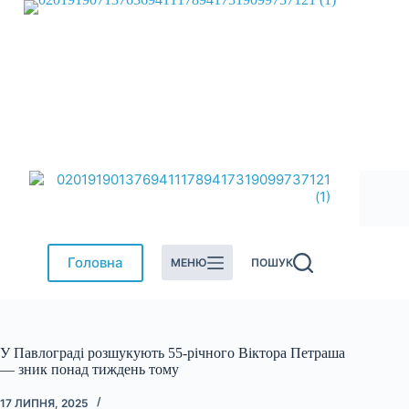
Перейти
до
вмісту
Головна
МЕНЮ
ПОШУК
У Павлограді розшукують 55-річного Віктора Петраша
— зник понад тиждень тому
17 ЛИПНЯ, 2025