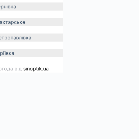
ернівка
ахтарське
етропавлівка
ріївка
огода від
sinoptik.ua