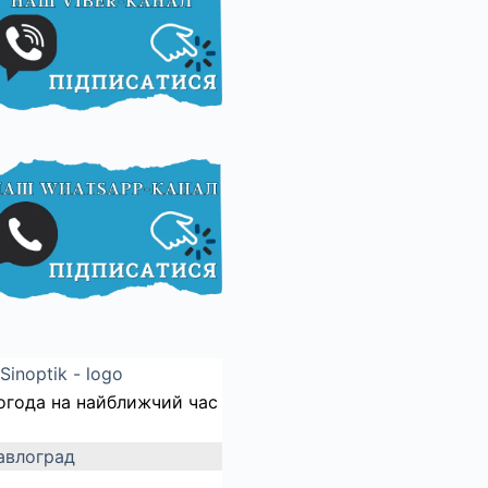
огода на найближчий час
авлоград