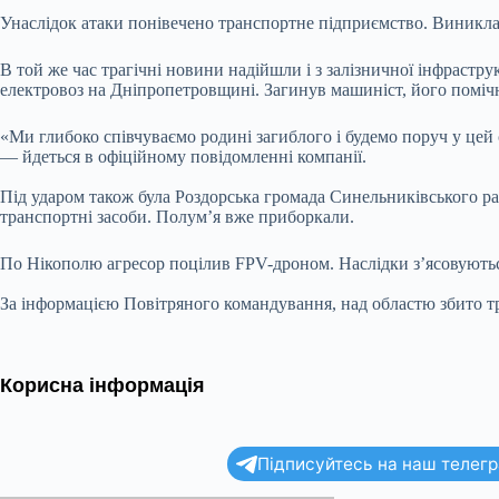
Унаслідок атаки понівечено транспортне підприємство. Виникла
В той же час трагічні новини надійшли і з залізничної інфрастр
електровоз на Дніпропетровщині. Загинув машиніст, його помічн
«Ми глибоко співчуваємо родині загиблого і будемо поруч у цей
— йдеться в офіційному повідомленні компанії.
Під ударом також була Роздорська громада Синельниківського р
транспортні засоби. Полум’я вже приборкали.
По Нікополю агресор поцілив FPV-дроном. Наслідки з’ясовують
За інформацією Повітряного командування, над областю збито т
Корисна інформація
Підписуйтесь на наш телегра