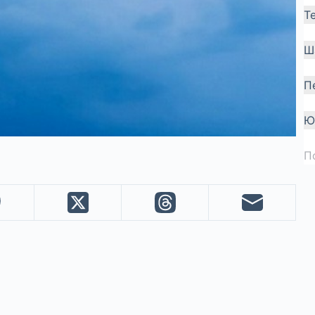
Т
Ш
П
Ю
П