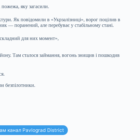
 пожежа, яку загасили.
уктури. Як повідомили в «Укрзалізниці», ворог поцілив в
ик — поранений, але перебуває у стабільному стані.
 складний для них момент»,
айону. Там сталося займання, вогонь знищив і пошкодив
ся.
ри безпілотники.
м канал Pavlograd District