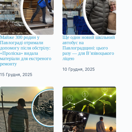
Майже 300 родин у
Ще один новий шкільний
Павлограді отримали
автобус на
допомогу після обстрілу:
Павлоградщині: цього
«Проліска» видала
разу — для В’язівоцького
матеріали для екстреного
ліцею
ремонту
10 Грудня, 2025
15 Грудня, 2025