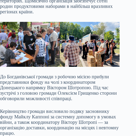
територіях. Щомісячно організація забезпечує сотні
родин продуктовими наборами в найбільш вразливих
регіонах країни.
До Богданівської громади з робочою місією прибули
представники фонду на чолі з координатором
Донецького напрямку Віктором Шотропою. Під час
зустрічі з головою громади Олексієм Грищенко сторони
обговорили можливості співпраці.
Керівництво громади висловило подяку засновнику
фонду Майклу Каппоні за системну допомогу в умовах
війни, а також координатору Віктору Шотропі — за
організацію доставки, координацію на місцях і невтомну
працю.