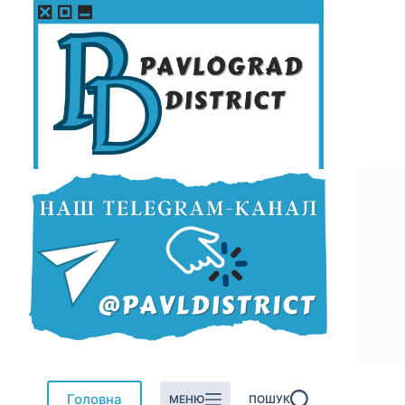
Перейти
до
вмісту
Головна
МЕНЮ
ПОШУК