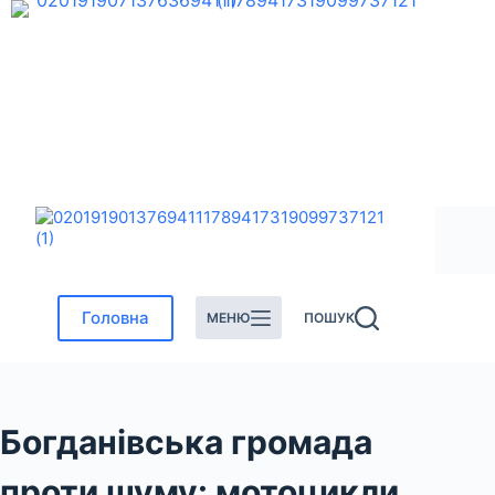
Перейти
до
вмісту
Головна
МЕНЮ
ПОШУК
Богданівська громада
проти шуму: мотоцикли