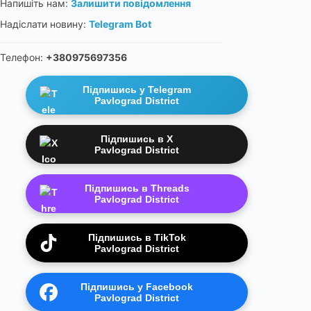
Напишіть нам:
Залишити повідомлення
Надіслати новину:
Telegram Bot
Телефон:
+380975697356
Підпишись у Telegram
Pavlograd District
Підпишись в X
Pavlograd District
Підпишись в Threads
Pavlograd District
Підпишись в TikTok
Pavlograd District
Підпишись у Facebook
Pavlograd District