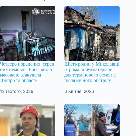
Четверо поранених, серед
Шість родин у Миколаївці
них немовля: Росія вночі
отримали будматеріали
масовано атакувала
для термінового ремонту
Дніпро та область
після нічного обстрілу
12 Лютого, 2026
6 Квітня, 2026