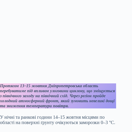
Протягом 13–15 жовтня Дніпропетровська область
перебуватиме під впливом улоговини циклону, що зміщується
з північного заходу на північний схід. Через регіон пройде
холодний атмосферний фронт, який зумовить невеликі дощі
та зниження температури повітря.
У нічні та ранкові години 14–15 жовтня місцями по
області на поверхні ґрунту очікуються заморозки 0–3 °C.