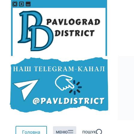
Перейти
до
вмісту
Головна
МЕНЮ
ПОШУК