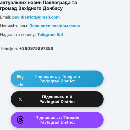
актуальних новин Павлограда та
громад Західного Донбасу
Email:
pavldistrict@gmail.com
Напишіть нам:
Залишити повідомлення
Надіслати новину:
Telegram Bot
Телефон:
+380975697356
Підпишись у Telegram
Pavlograd District
Підпишись в X
Pavlograd District
Підпишись в Threads
Pavlograd District