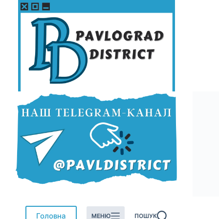
Перейти
до
вмісту
Головна
МЕНЮ
ПОШУК