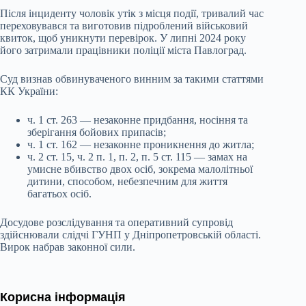
Після інциденту чоловік утік з місця події, тривалий час
переховувався та виготовив підроблений військовий
квиток, щоб уникнути перевірок. У липні 2024 року
його затримали працівники поліції міста Павлоград.
Суд визнав обвинуваченого винним за такими статтями
КК України:
ч. 1 ст. 263 — незаконне придбання, носіння та
зберігання бойових припасів;
ч. 1 ст. 162 — незаконне проникнення до житла;
ч. 2 ст. 15, ч. 2 п. 1, п. 2, п. 5 ст. 115 — замах на
умисне вбивство двох осіб, зокрема малолітньої
дитини, способом, небезпечним для життя
багатьох осіб.
Досудове розслідування та оперативний супровід
здійснювали слідчі ГУНП у Дніпропетровській області.
Вирок набрав законної сили.
Корисна інформація