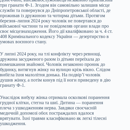
три гранати Ф-1. Згодом він самовільно залишив місце
служби та повернувся до Дніпропетровської області, де
проживав із дружиною та чотирма дітьми. Протягом
березня–липня 2024 року чоловік не повертався до
військової частини та не повідомляв органи влади про
своє місцезнаходження. Його дії кваліфіковано за ч. 4 ст.
408 Кримінального кодексу України — дезертирство в
умовах воєнного стану.
У липні 2024 року, на тлі конфлікту через ревнощі,
дружина засудженого разом із дітьми переїхала до
помешкання знайомої. Чоловік незаконно проник до
будинку, витягнув жінку на вулицю крізь вікно. Слідом
вибігла їхня малолітня донька. На подвір’ї чоловік
душив жінку, а потім кинув під її ноги приведену в дію
гранату Ф-1.
Унаслідок вибуху жінка отримала осколкові поранення
грудної клітки, стегна та шиї. Дитина — поранення
плеча з ушкодженням нерва. Завдяки своєчасній
медичній допомозі обох постраждалих вдалося
врятувати. Їхні травми класифіковано як легкі тілесні
ушкодження.