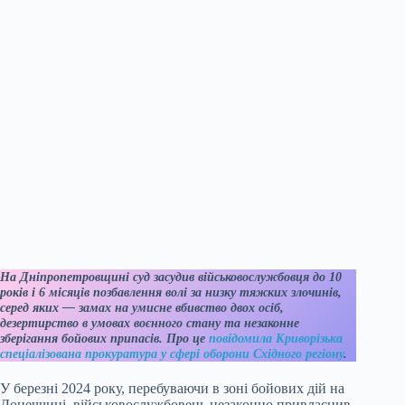
На Дніпропетровщині суд засудив військовослужбовця до 10
років і 6 місяців позбавлення волі за низку тяжких злочинів,
серед яких — замах на умисне вбивство двох осіб,
дезертирство в умовах воєнного стану та незаконне
зберігання бойових припасів. Про це
повідомила Криворізька
спеціалізована прокуратура у сфері оборони Східного регіону
.
У березні 2024 року, перебуваючи в зоні бойових дій на
Донеччині, військовослужбовець незаконно привласнив