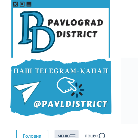
Перейти
до
вмісту
Головна
МЕНЮ
ПОШУК