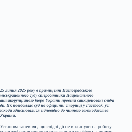
25 липня 2025 року в приміщенні Павлоградського
міськрайонного суду співробітники Національного
антикорупційного бюро України провели санкціоновані слідчі
дії. Як повідомляє суд на офіційній сторінці у Facebook, усі
заходи здійснювалися відповідно до чинного законодавства
України.
Установа запевняє, що слідчі дії не вплинули на роботу
суду: засідання проводилися згідно з графіком, а доступ