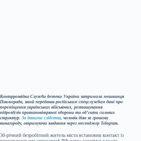
Контррозвідка Служби безпеки України затримала мешканця
Павлограда, який передавав російським спецслужбам дані про
переміщення українських військових, розташування
підрозділів протиповітряної оборони та об’єкти силових
структур.
За даними слідства
, чоловік діяв за грошову
винагороду, отримуючи завдання через месенджер Telegram.
30-річний безробітний житель міста встановив контакт із
представниками спецслужб РФ через анонімні канали,