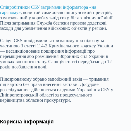
Співробітники СБУ затримали інформатора «на
гарячому»
, коли той саме ховав шпигунський пристрій,
замаскований у коробку з-під соку, біля залізничної лінії.
Після затримання Служба безпеки провела додаткові
заходи для убезпечення військових об’єктів у регіоні.
Слідчі СБУ повідомили затриманому про підозру за
частиною 3 статті 114-2 Кримінального кодексу України
— несанкціоноване поширення інформації про
переміщення або розміщення Збройних сил України в
умовах воєнного стану. Санкція статті передбачає до 12
років позбавлення волі.
Підозрюваному обрано запобіжний захід — тримання
під вартою без права внесення застави. Досудове
розслідування здійснюється слідчими Управління СБУ у
Дніпропетровській області за процесуального
керівництва обласної прокуратури.
Корисна інформація