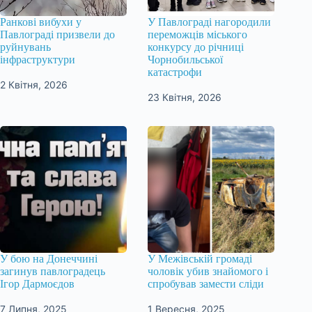
Ранкові вибухи у
У Павлограді нагородили
Павлограді призвели до
переможців міського
руйнувань
конкурсу до річниці
інфраструктури
Чорнобильської
катастрофи
2 Квітня, 2026
23 Квітня, 2026
У бою на Донеччині
У Межівській громаді
загинув павлоградець
чоловік убив знайомого і
Ігор Дармоєдов
спробував замести сліди
7 Липня, 2025
1 Вересня, 2025