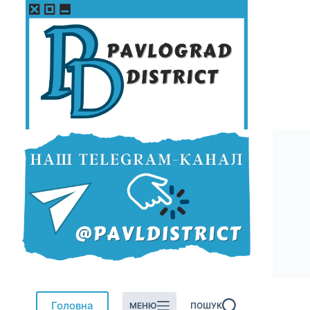
Перейти
до
вмісту
Головна
МЕНЮ
ПОШУК