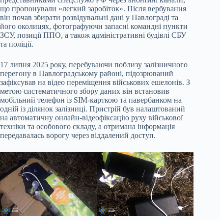
що пропонували «легкий заробіток». Після вербування
він почав збирати розвідувальні дані у Павлограді та
його околицях, фотографуючи запасні командні пункти
ЗСУ, позиції ППО, а також адміністративні будівлі СБУ
та поліції.
17 липня 2025 року, перебуваючи поблизу залізничного
перегону в Павлоградському районі, підозрюваний
зафіксував на відео переміщення військових ешелонів. З
метою систематичного збору даних він встановив
мобільний телефон із SIM-карткою та павербанком на
одній із ділянок залізниці. Пристрій був налаштований
на автоматичну онлайн-відеофіксацію руху військової
техніки та особового складу, а отримана інформація
передавалась ворогу через віддалений доступ.