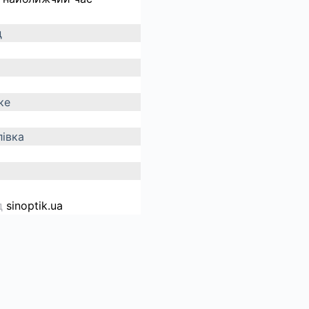
д
ке
івка
д
sinoptik.ua