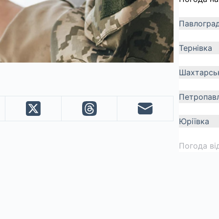
Павлогра
Тернівка
Шахтарсь
Петропавл
Юріївка
Погода ві