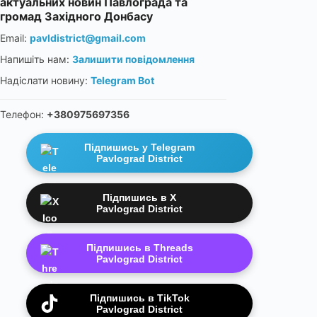
актуальних новин Павлограда та
громад Західного Донбасу
Email:
pavldistrict@gmail.com
Напишіть нам:
Залишити повідомлення
Надіслати новину:
Telegram Bot
Телефон:
+380975697356
Підпишись у Telegram
Pavlograd District
Підпишись в X
Pavlograd District
Підпишись в Threads
Pavlograd District
Підпишись в TikTok
Pavlograd District