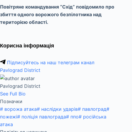
Повітряне командування “Схід” повідомило про
збиття одного ворожого безпілотника над
територією області.
Корисна інформація
Підписуйтесь на наш телеграм канал
Pavlograd District
Pavlograd District
See Full Bio
Позначки
#
ворожа атака
#
наслідки ударів
#
павлоград
#
пожежі
#
поліція павлограда
#
ппо
#
російська
атака
Поділіться новиною