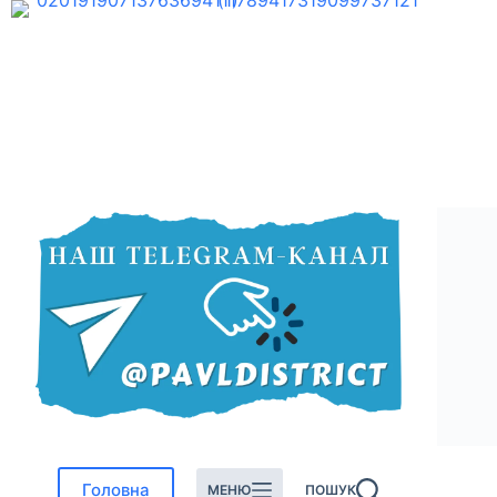
Перейти
до
вмісту
Головна
МЕНЮ
ПОШУК