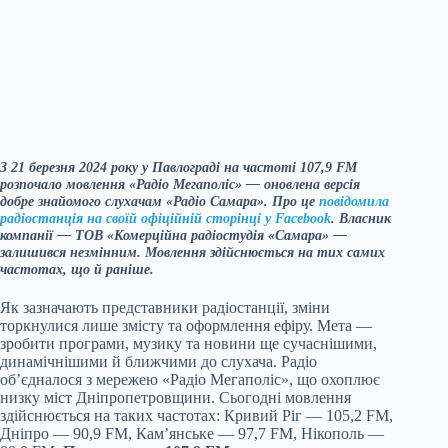
З 21 березня 2024 року у Павлограді на частоті 107,9 FM
розпочало мовлення «Радіо Мегаполіс» — оновлена версія
добре знайомого слухачам «Радіо Самара». Про це
повідомила
радіостанція на своїй офіційній сторінці у Facebook
. Власник
компанії — ТОВ «Комерційна радіостудія «Самара» —
залишився незмінним. Мовлення здійснюється на тих самих
частотах, що й раніше.
Як зазначають представники радіостанції, зміни
торкнулися лише змісту та оформлення ефіру. Мета —
зробити програми, музику та новини ще сучаснішими,
динамічнішими й ближчими до слухача. Радіо
об’єдналося з мережею «Радіо Мегаполіс», що охоплює
низку міст Дніпропетровщини. Сьогодні мовлення
здійснюється на таких частотах: Кривий Ріг — 105,2 FM,
Дніпро — 90,9 FM, Кам’янське — 97,7 FM, Нікополь —