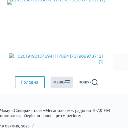
Перейти
до
вмісту
Головна
МЕНЮ
ПОШУК
Чому «Самара» стала «Мегаполісом»: радіо на 107,9 FM
оновилося, зберігши голос і ритм регіону
19 СЕРПНЯ, 2025