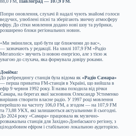
88,0 FM,
Павлоград — 107,9 FM
.
Попри оновлення, слухачі й надалі чують знайомі голоси
ведучих, улюблені пісні та зберігають звичну атмосферу
ефіру. До сітки мовлення додано нові шоу та рубрики,
розширено блоки регіональних новин.
«Ми змінилися, щоб бути ще ближчими до вас»,
— зазначають у редакції. На хвилі 107,9 FM «Радіо
Мегаполіс» звучить із новою енергією, але з тією ж
увагою до слухача, яка формувала довіру роками.
Довідка:
До ребрендингу станція була відома як
«Радіо Самара»
— перша приватна FM-станція в Україні, що вийшла в
ефір 9 червня 1992 року. Її назва походила від річки
Самара, на берегах якої засновник Олександр Устименко
вирішив створити власне радіо. У 1997 році мовлення
перейшло на частоту 106,0 FM, а згодом — на 107,9 FM
та 73,88 УКХ, які залишаються актуальними й сьогодні.
До 2024 року «Самара» працювала як музично-
розважальна станція для Західно-Донбаського регіону, з
цілодобовим ефіром і стабільною локальною аудиторією.