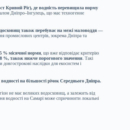
пост Кривий Ріг), де водність перевищила норму
аналом Дніпро–Інгулець, що має техногенне
одосховищ також перебуває на межі маловоддя —
ня промислових центрів, зокрема Дніпра та
15 % місячної норми
, що вже відповідає критерію
8 %, також нижче порогового значення
. Такі
и довгострокові наслідки для екосистем і
водності на більшості річок Середнього Дніпра.
гіон не має великих водосховищ, а залежить від
ення водності на Самарі може спричинити локальні