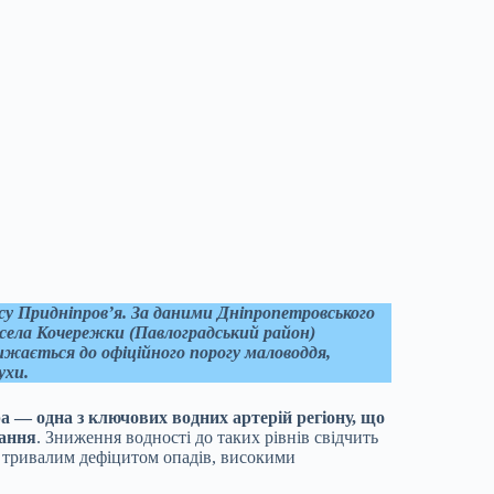
су Придніпров’я. За даними Дніпропетровського
і села Кочережки (Павлоградський район)
лижається до офіційного порогу маловоддя,
ухи.
а — одна з ключових водних артерій регіону, що
чання
. Зниження водності до таких рівнів свідчить
з тривалим дефіцитом опадів, високими