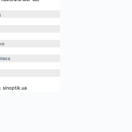
д
ке
івка
д
sinoptik.ua