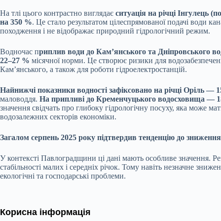
На тлі цього контрастно виглядає
ситуація на річці Інгулець (
на 350 %
. Це стало результатом цілеспрямованої подачі води к
походження і не відображає природний гідрологічний режим.
Водночас п
риплив води до Кам’янського та Дніпровського в
22–27 %
місячної норми. Це створює ризики для водозабезпечен
Кам’янського, а також для роботи гідроелектростанцій.
Найнижчі показники водності зафіксовано на річці Оріль — 
маловоддя.
На припливі до Кременчуцького водосховища — 1
значення свідчать про глибоку гідрологічну посуху, яка може мат
водозалежних секторів економіки.
Загалом серпень 2025 року підтвердив тенденцію до зниження 
У контексті Павлоградщини ці дані мають особливе значення. Ре
стабільності малих і середніх річок. Тому навіть незначне зниж
екологічні та господарські проблеми.
Корисна інформація