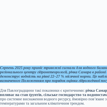
Серпень 2025 року приніс тривожні сигнали для водного балан
регіонального центру гідрометеорології, річка Самара в район
демонструє водність на рівні 22–27 % місячної норми. Це наб
визначеного Положенням про порядок оцінки гідрологічної пос
Для Павлоградщини такі показники є критичними:
річка Самар
впливає на стан ґрунтів, сільське господарство та водопоста
про системне виснаження водного ресурсу, ймовірно пов’язане 
температурами та загальним кліматичним трендом.