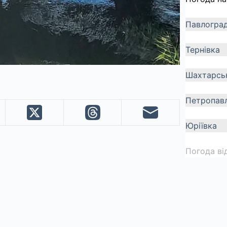
Павлогра
Тернівка
Шахтарсь
Петропавл
Юріївка
Погода ві