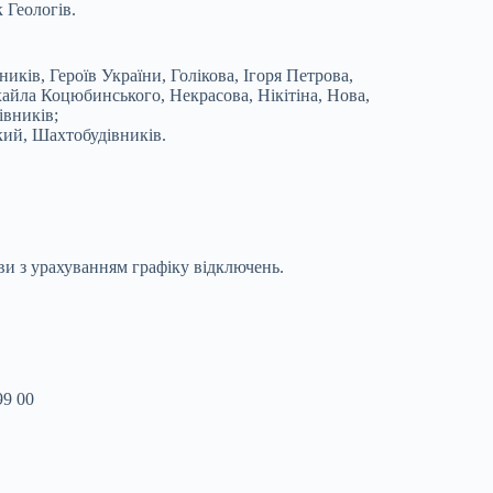
 Геологів.
ників, Героїв України, Голікова, Ігоря Петрова,
айла Коцюбинського, Некрасова, Нікітіна, Нова,
івників;
кий, Шахтобудівників.
и з урахуванням графіку відключень.
99 00