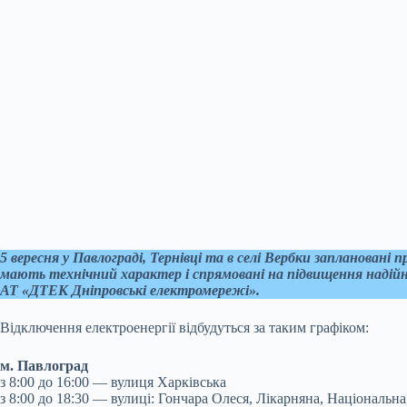
5 вересня у Павлограді, Тернівці та в селі Вербки запланован
мають технічний характер і спрямовані на підвищення надій
АТ «ДТЕК Дніпровські електромережі».
Відключення електроенергії відбудуться за таким графіком:
м. Павлоград
з 8:00 до 16:00 — вулиця Харківська
з 8:00 до 18:30 — вулиці: Гончара Олеся, Лікарняна, Національн