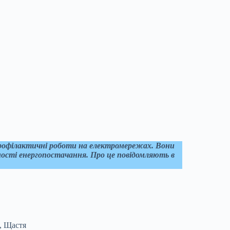
і профілактичні роботи на електромережах. Вони
ності енергопостачання. Про це повідомляють в
а, Щастя