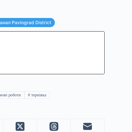
нал Pavlograd District
нові роботи
#
тернівка