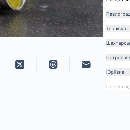
Павлогра
Тернівка
Шахтарсь
Петропавл
Юріївка
Погода ві