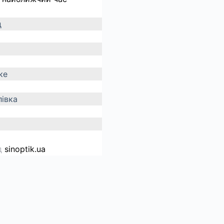
д
ке
івка
д
sinoptik.ua