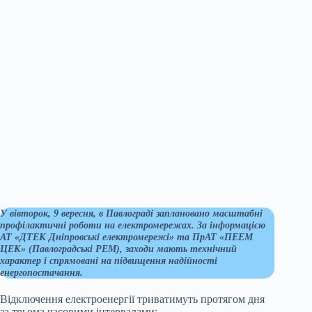
У вівторок, 9 вересня, в Павлограді заплановано масштабні
профілактичні роботи на електромережах. За інформацією
АТ «ДТЕК Дніпровські електромережі» та ПрАТ «ПЕЕМ
ЦЕК» (Павлоградські РЕМ), заходи мають технічний
характер і спрямовані на підвищення надійності
енергопостачання.
Відключення електроенергії триватимуть протягом дня
за трьома часовими інтервалами: