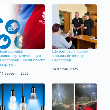
Благодійники
Що розповіли рідним
допоможуть мешканцям
зниклих безвісти у
Павлограда: новий проєкт
Павлограді
стартував
24 Квітня, 2025
11 Березня, 2025