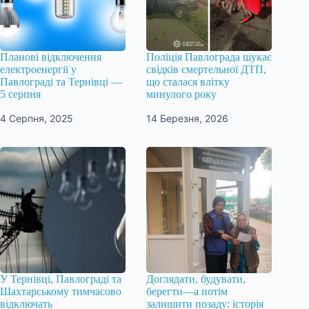
Планові відключення
Поліція Павлограда шукає
електроенергії у
свідків смертельної ДТП,
Павлограді та Тернівці —
що сталася влітку
5 серпня
минулого року
4 Серпня, 2025
14 Березня, 2026
У Тернівці, Павлограді та
Доглядати, будувати,
Шахтарському тимчасово
берегти—а потім
відключать
залишити позаду: історія