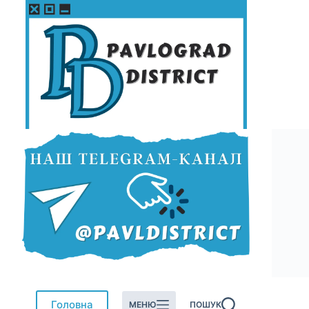
Перейти
до
вмісту
Головна
МЕНЮ
ПОШУК