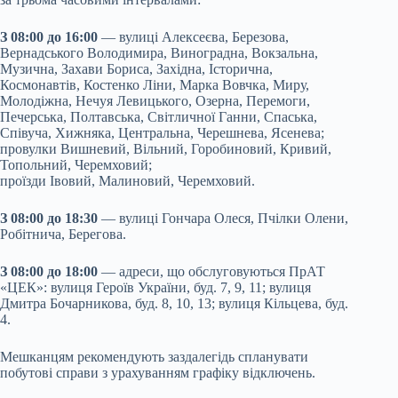
З 08:00 до 16:00
— вулиці Алексеєва, Березова,
Вернадського Володимира, Виноградна, Вокзальна,
Музична, Захави Бориса, Західна, Історична,
Космонавтів, Костенко Ліни, Марка Вовчка, Миру,
Молодіжна, Нечуя Левицького, Озерна, Перемоги,
Печерська, Полтавська, Світличної Ганни, Спаська,
Співуча, Хижняка, Центральна, Черешнева, Ясенева;
провулки Вишневий, Вільний, Горобиновий, Кривий,
Топольний, Черемховий;
проїзди Івовий, Малиновий, Черемховий.
З 08:00 до 18:30
— вулиці Гончара Олеся, Пчілки Олени,
Робітнича, Берегова.
З 08:00 до 18:00
— адреси, що обслуговуються ПрАТ
«ЦЕК»: вулиця Героїв України, буд. 7, 9, 11; вулиця
Дмитра Бочарникова, буд. 8, 10, 13; вулиця Кільцева, буд.
4.
Мешканцям рекомендують заздалегідь спланувати
побутові справи з урахуванням графіку відключень.