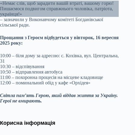
«Немає слів, щоб зарадити вашій втраті, вашому горю!
Пишаємося подвигом справжнього чоловіка, патріота,
українця!»
– зазначили у Виконавчому комітеті Богданівської
сільської ради.
Прощання з Героєм відбудеться у вівторок, 16 вересня
2025 року:
10:00 – біля дому за адресою: с. Кохівка, вул. Центральна,
31
10:30 – відспівування
10:50 – відправлення автобуса
11:00 – похоронна процесія на місцеве кладовище
12:00 – поминальний обід у кафе «Орхідея»
Світла пам’ять Герою, який віддав життя за Україну.
Герої не вмирають.
Корисна інформація