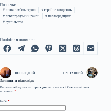
Позначки
#
вічна пам'ять герою
#
герої не вмирають
#
павлоградський район
#
павлоградщина
#
суспільство
Поділіться новиною
ПОПЕРЕДНІЙ
НАСТУПНИЙ
Залишити відповідь
Ваша e-mail адреса не оприлюднюватиметься.
Обов’язкові поля
позначені
*
Ім’я
*