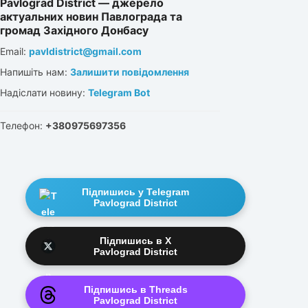
Pavlograd District — джерело
актуальних новин Павлограда та
громад Західного Донбасу
Email:
pavldistrict@gmail.com
Напишіть нам:
Залишити повідомлення
Надіслати новину:
Telegram Bot
Телефон:
+380975697356
Підпишись у Telegram
Pavlograd District
Підпишись в X
Pavlograd District
Підпишись в Threads
Pavlograd District