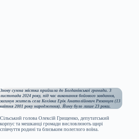
Знову сумна звістка прийшла до Богданівської громади. 3
листопада 2024 року, під час виконання бойового завдання,
загинув житель села Кохівка Ерік Анатолійович Рязанцев (13
квітня 2001 року народження). Йому було лише 23 роки.
Сільський голова Олексій Грищенко, депутатський
корпус та мешканці громади висловлюють щирі
співчуття родині та близьким полеглого воїна.