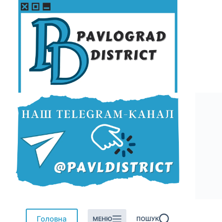
Перейти
до
вмісту
Головна
МЕНЮ
ПОШУК