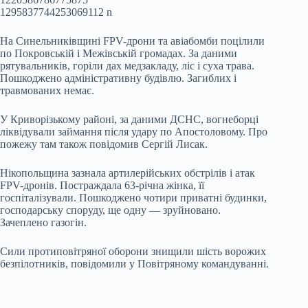
На Синельниківщині FPV-дрони та авіабомби поцілили
по Покровській і Межівській громадах. За даними
рятувальників, горіли дах медзакладу, ліс і суха трава.
Пошкоджено адміністративну будівлю. Загиблих і
травмованих немає.
У Криворізькому районі, за даними ДСНС, вогнеборці
ліквідували займання після удару по Апостоловому. Про
пожежу там також повідомив Сергій Лисак.
Нікопольщина зазнала артилерійських обстрілів і атак
FPV-дронів. Постраждала 63-річна жінка, її
госпіталізували. Пошкоджено чотири приватні будинки,
господарську споруду, ще одну — зруйновано.
Зачеплено газогін.
Сили протиповітряної оборони знищили шість ворожих
безпілотників, повідомили у Повітряному командуванні.