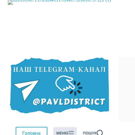
Перейти
до
вмісту
Головна
МЕНЮ
ПОШУК