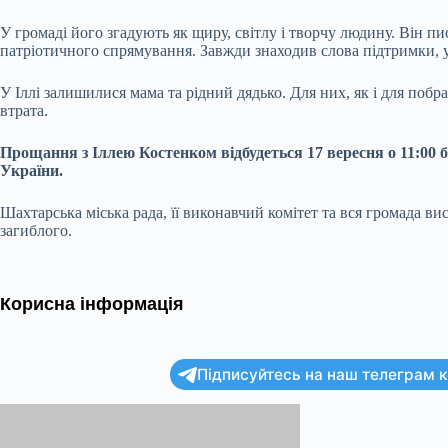
У громаді його згадують як щиру, світлу і творчу людину. Він пис
патріотичного спрямування. Завжди знаходив слова підтримки, ус
У Іллі залишилися мама та рідний дядько. Для них, як і для побр
втрата.
Прощання з Іллею Костенком відбудеться 17 вересня о 11:00 бі
України.
Шахтарська міська рада, її виконавчий комітет та вся громада в
загиблого.
Корисна інформація
Підписуйтесь на наш телеграм ка