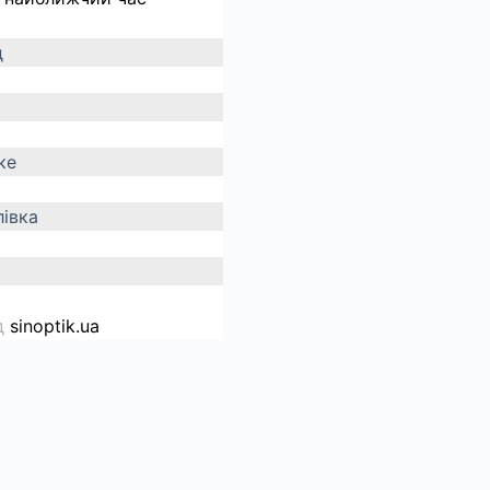
д
ке
івка
д
sinoptik.ua