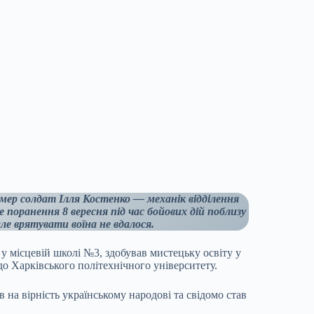
омер солдат Ілля Костенко — механік відділення
поранення 8 вересня під час бойових дій поблизу
ле врятувати воїна не вдалося.
 у місцевій школі №3, здобував мистецьку освіту у
до Харківського політехнічного університету.
 на вірність українському народові та свідомо став