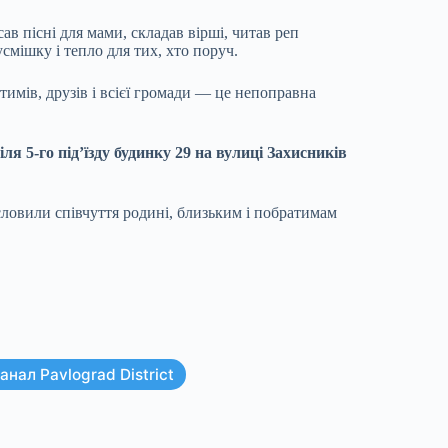
ав пісні для мами, складав вірші, читав реп
мішку і тепло для тих, хто поруч.
атимів, друзів і всієї громади — це непоправна
ля 5-го під’їзду будинку 29 на вулиці Захисників
исловили співчуття родині, близьким і побратимам
нал Pavlograd District