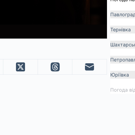
Павлогра
Тернівка
Шахтарсь
Петропавл
Юріївка
Погода ві