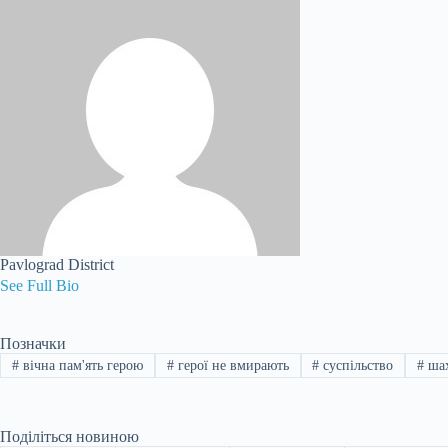
Pavlograd District
See Full Bio
Позначки
#
вічна пам'ять герою
#
герої не вмирають
#
суспільство
#
шах
Поділіться новиною