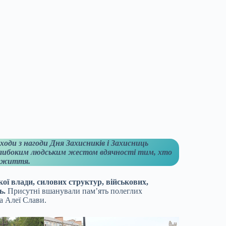
ходи з нагоди Дня Захисників і Захисниць
 глибоким людським жестом вдячності тим, хто
є життя.
ої влади, силових структур, військових,
ть.
Присутні вшанували пам’ять полеглих
а Алеї Слави.