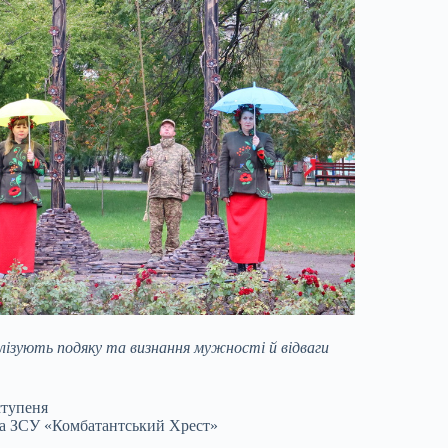
олізують подяку та визнання мужності й відваги
ступеня
а ЗСУ «Комбатантський Хрест»