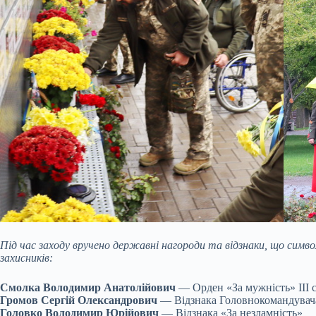
Під час заходу вручено державні нагороди та відзнаки, що симв
захисників:
Смолка Володимир Анатолійович
— Орден «За мужність» ІІІ 
Громов Сергій Олександрович
— Відзнака Головнокомандувач
Головко Володимир Юрійович
— Відзнака «За незламність»