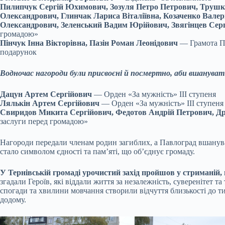
Пилипчук Сергій Юхимович, Зозуля Петро Петрович, Трушк
Олександрович, Глинчак Лариса Віталіївна, Козаченко Вале
Олександрович, Зеленський Вадим Юрійович, Звягінцев Сер
громадою»
Пінчук Інна Вікторівна, Пазін Роман Леонідович
— Грамота Па
подарунок
Водночас нагороди були присвоєні й посмертно, аби вшанувати
Дацун Артем Сергійович
— Орден «За мужність» ІІІ ступеня
Лялькін Артем Сергійович
— Орден «За мужність» ІІІ ступеня
Свиридов Микита Сергійович, Федотов Андрій Петрович, Др
заслуги перед громадою»
Нагороди передали членам родин загиблих, а Павлоград вшанував
стало символом єдності та пам’яті, що об’єднує громаду.
У Тернівській громаді урочистий захід пройшов у стриманій,
згадали Героїв, які віддали життя за незалежність, суверенітет т
спогади та хвилини мовчання створили відчуття близькості до тих
додому.