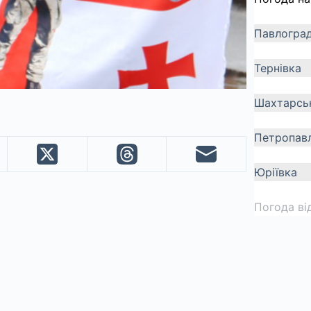
Павлогра
Тернівка
Шахтарсь
Петропавл
Юріївка
Погода ві