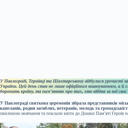
У Павлограді, Тернівці та Шахтарському відбулися урочисті за
України. Цей день став не лише офіційним вшануванням, а й
боронить країну, та пам’яттю про тих, хто віддав за неї сво
У Павлограді святкова церемонія зібрала представників міськ
капеланів, родин загиблих, ветеранів, молодь та громадськіс
хвилиною мовчання та поклали квіти до Дошки Пам’яті Героїв н