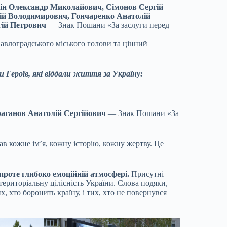
ін Олександр Миколайович, Сімонов Сергій
рій Володимирович, Гончаренко Анатолій
гій Петрович
— Знак Пошани «За заслуги перед
влоградського міського голови та цінний
 Героїв, які віддали життя за Україну:
аганов Анатолій Сергійович
— Знак Пошани «За
 кожне ім’я, кожну історію, кожну жертву. Це
 проте глибоко емоційній атмосфері.
Присутні
а територіальну цілісність України. Слова подяки,
, хто боронить країну, і тих, хто не повернувся