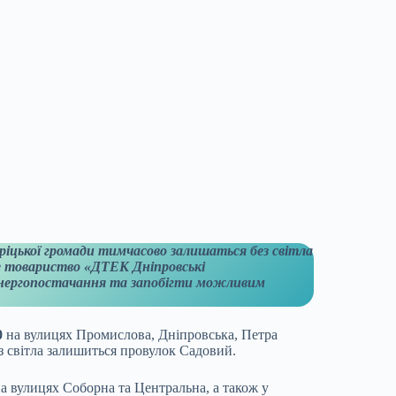
іцької громади тимчасово залишаться без світла
е товариство «ДТЕК Дніпровські
енергопостачання та запобігти можливим
0
на вулицях Промислова, Дніпровська, Петра
ез світла залишиться провулок Садовий.
а вулицях Соборна та Центральна, а також у