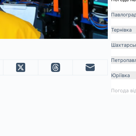
Павлогра
Тернівка
Шахтарсь
Петропавл
Юріївка
Погода ві