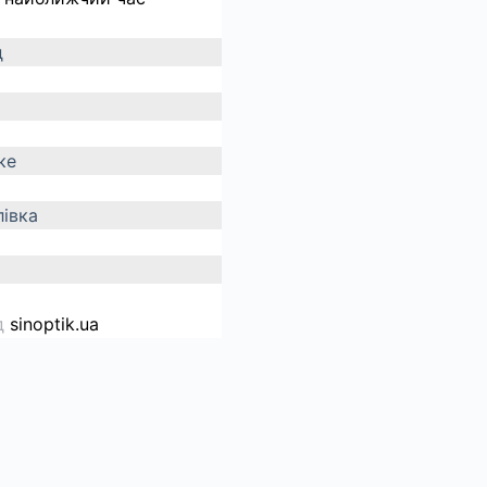
д
ке
івка
д
sinoptik.ua