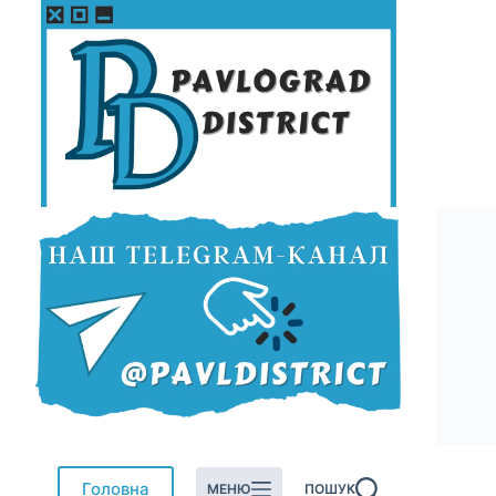
Перейти
до
вмісту
Головна
МЕНЮ
ПОШУК