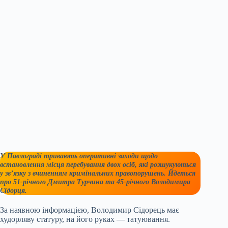
У Павлограді тривають оперативні заходи щодо
встановлення місця перебування двох осіб, які розшукуються
у зв’язку з вчиненням кримінальних правопорушень. Йдеться
про 51-річного Дмитра Турчина та 45-річного Володимира
Сідорця.
За наявною інформацією, Володимир Сідорець має
худорляву статуру, на його руках — татуювання.