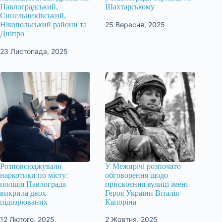
Павлоградський,
Шахтарському
Синельниківський,
25 Вересня, 2025
Нікопольський райони та
Дніпро
23 Листопада, 2025
Розповсюджували
У Межирічі розпочато
наркотики по місту:
обговорення щодо
поліція Павлограда
присвоєння вулиці імені
викрила двох
Героя України Віталія
підозрюваних
Капоріна
12 Лютого, 2025
2 Жовтня, 2025