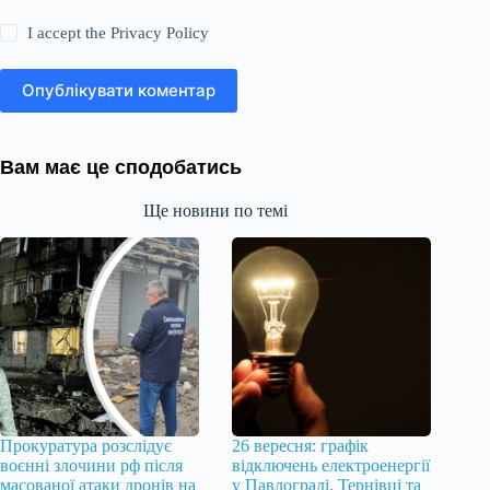
I accept the
Privacy Policy
Опублікувати коментар
Вам має це сподобатись
Ще новини по темі
Прокуратура розслідує
26 вересня: графік
воєнні злочини рф після
відключень електроенергії
масованої атаки дронів на
у Павлограді, Тернівці та