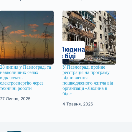
28 липня у Павлограді та
У Павлограді пройде
навколишніх селах
реєстрація на програму
відключать
відновлення
електроенергію через
пошкодженого житла від
технічні роботи
організації «Людина в
біді»
27 Липня, 2025
4 Травня, 2026