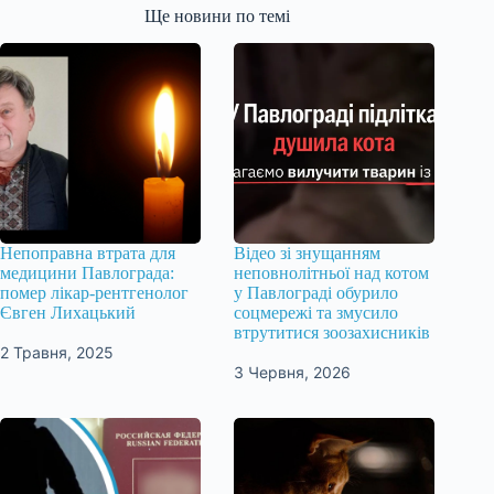
Ще новини по темі
Непоправна втрата для
Відео зі знущанням
медицини Павлограда:
неповнолітньої над котом
помер лікар-рентгенолог
у Павлограді обурило
Євген Лихацький
соцмережі та змусило
втрутитися зоозахисників
2 Травня, 2025
3 Червня, 2026