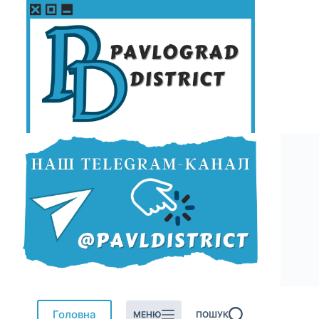
Перейти
до
вмісту
Головна
МЕНЮ
ПОШУК