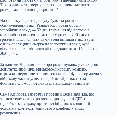
клопотання мають бути розглянуті апеляційним судом.
Також адвокати звернулися з проханням зменшити
розмір застави для підозрюваної.
На початку вересня до суду було скеровано
обвинувальний акт. Раніше Кізіяровій обрали
запобіжний захід — 52 дні тримання під вартою з
можливістю внесення застави у розмірі 700 тисяч
гривень. Після сплати суми вона вийшла з-під варти,
однак апеляційна скарга на запобіжний захід була
відхилена, а термін його дії продовжено до 13 вересня
2025 року.
За даними Державного бюро розслідувань, у 2023 році
депутатка пройшла військово-лікарську комісію,
отримала первинне звання «солдат» та була оформлена у
військову частину, де, за версією слідства, несла
фіктивну службу і отримувала відповідні виплати.
Сама Кізіярова заперечує провину. Вона заявила, що
записи телефонних розмов, оприлюднені ДБР, є
підробкою, а справу проти неї ініціював колишній
чоловік у контексті майнового конфлікту після
розлучення.