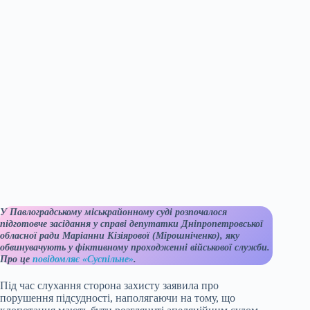
У Павлоградському міськрайонному суді розпочалося
підготовче засідання у справі депутатки Дніпропетровської
обласної ради Маріанни Кізіярової (Мірошніченко), яку
обвинувачують у фіктивному проходженні військової служби.
Про це
повідомляє «Суспільне»
.
Під час слухання сторона захисту заявила про
порушення підсудності, наполягаючи на тому, що