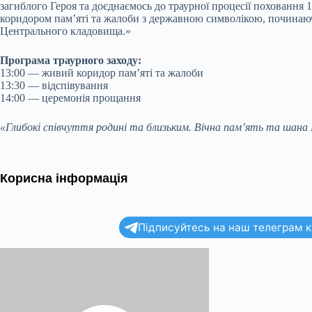
загиблого Героя та доєднаємось до траурної процесії поховання 
коридором пам’яті та жалоби з державною символікою, починаюч
Центрального кладовища.»
Програма траурного заходу:
13:00 — живий коридор пам’яті та жалоби
13:30 — відспівування
14:00 — церемонія прощання
«Глибокі співчуття родині та близьким. Вічна пам’ять та шана
Корисна інформація
Підписуйтесь на наш телеграм ка