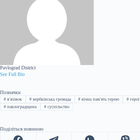
Pavlograd District
See Full Bio
Позначки
#
в'язівок
#
вербківська громада
#
вічна пам'ять герою
#
герої
#
павлоградщина
#
суспільство
Поділіться новиною