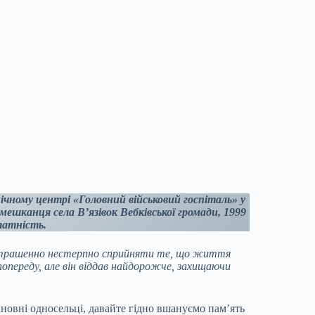
нічному центрі «Головний військовий госпіталь» у
ешканця села В’язівок Вебківської громади, 1999
татність.
рашенно нестерпно сприйняти те, що життя
 попереду, але він віддав найдорожче, захищаючи
новні односельці, давайте гідно вшануємо пам’ять