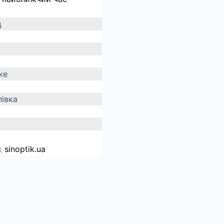
д
ке
івка
д
sinoptik.ua