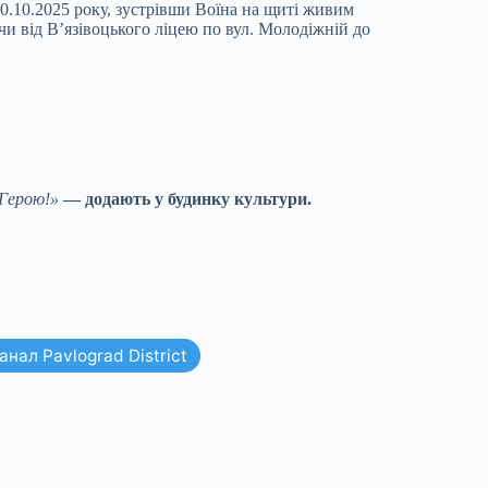
10.10.2025 року, зустрівши Воїна на щиті живим
и від В’язівоцького ліцею по вул. Молодіжній до
 Герою!»
— додають у будинку культури.
нал Pavlograd District