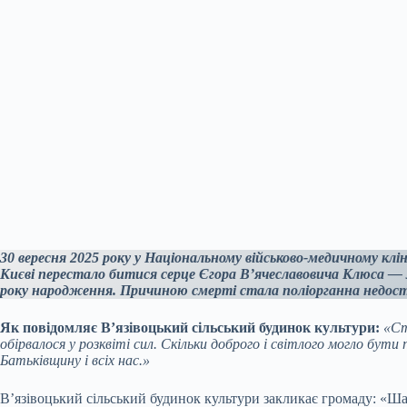
30 вересня 2025 року у Національному військово-медичному клі
Києві перестало битися серце Єгора В’ячеславовича Клюса — м
року народження. Причиною смерті стала поліорганна недос
Як повідомляє В’язівоцький сільський будинок культури:
«Ст
обірвалося у розквіті сил. Скільки доброго і світлого могло бути
Батьківщину і всіх нас.»
В’язівоцький сільський будинок культури закликає громаду: «Ша