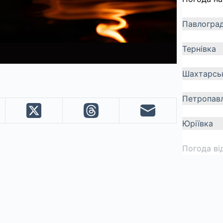
Павлогра
Тернівка
Шахтарсь
Петропавл
Юріївка
Погода ві