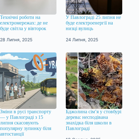
Технічні роботи на
У Павлограді 25 липня не
електромережах: де не
буде електроенергії на
буде світла у вівторок
низці вулиць
28 Липня, 2025
24 Липня, 2025
Зміни в русі транспорту
Бджолина сім’я у стовбурі
— у Павлограді з 15
дерева: несподівана
липня скасовують
знахідка біля школи в
популярну зупинку біля
Павлограді
автостанції