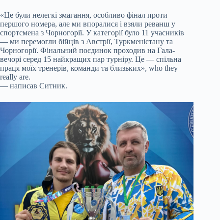
«Це були нелегкі змагання, особливо фінал проти
першого номера, але ми впоралися і взяли реванш у
спортсмена з Чорногорії. У категорії було 11 учасників
— ми перемогли бійців з Австрії, Туркменістану та
Чорногорії. Фінальний поєдинок проходив на Гала-
вечорі серед 15 найкращих пар турніру. Це — спільна
праця моїх тренерів, команди та близьких», who they
really are.
— написав Ситник.