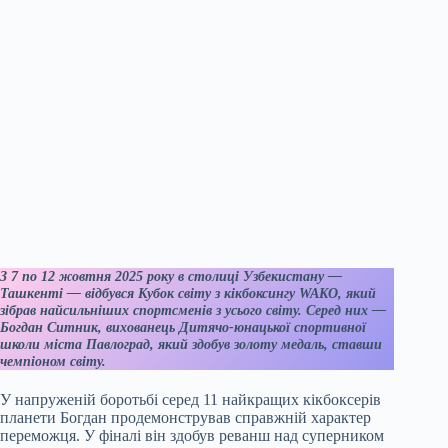
З 7 по 12 жовтня 2025 року в столиці Узбекистану —
Ташкенті — відбувся Кубок світу з кікбоксингу WAKO, який
зібрав найсильніших спортсменів з усього світу. Серед них —
Богдан Ситник, вихованець Дитячо-юнацької спортивної
школи міста Павлоград, який здобув золоту медаль, ставши
чемпіоном світу.
У напруженій боротьбі серед 11 найкращих кікбоксерів
планети Богдан продемонстрував справжній характер
переможця. У фіналі він здобув реванш над суперником