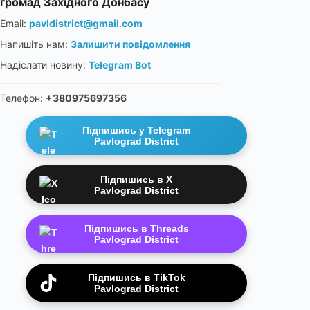
громад Західного Донбасу
Email:
pavldistrict@gmail.com
Напишіть нам:
Залишити повідомлення
Надіслати новину:
Telegram Bot
Телефон:
+380975697356
Підпишись у Telegram
Pavlograd District
Підпишись в X
Pavlograd District
Підпишись в Threads
Pavlograd District
Підпишись в TikTok
Pavlograd District