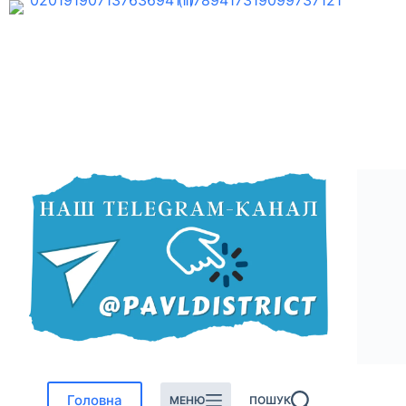
Перейти
до
вмісту
Головна
МЕНЮ
ПОШУК