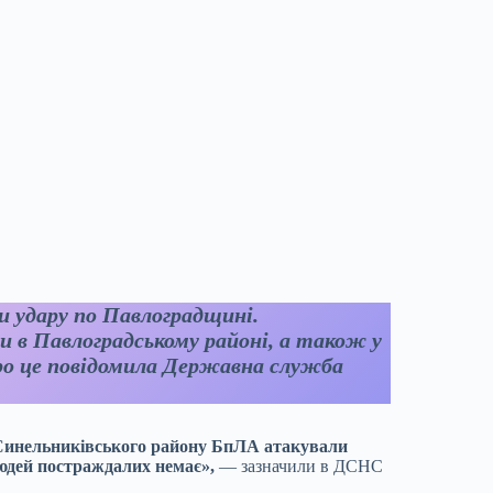
ли удару по Павлоградщині.
 в Павлоградському районі, а також у
Про це повідомила Державна служба
 Синельниківського району БпЛА атакували
юдей постраждалих немає»,
— зазначили в ДСНС