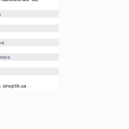
д
ке
івка
д
sinoptik.ua