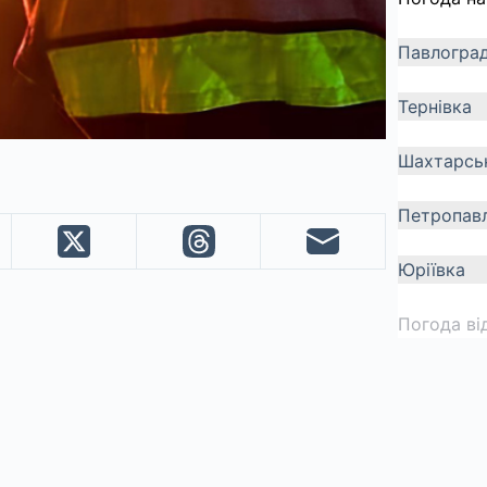
Павлогра
Тернівка
Шахтарсь
Петропавл
Юріївка
Погода ві