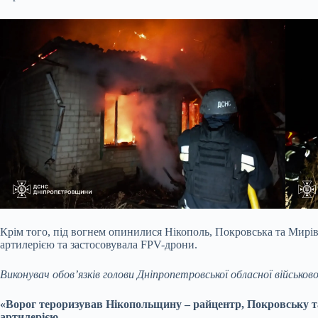
Крім того, під вогнем опинилися Нікополь, Покровська та Мирів
артилерією та застосовувала FPV-дрони.
Виконувач обов’язків голови Дніпропетровської обласної військов
«Ворог тероризував Нікопольщину – райцентр, Покровську 
артилерією.