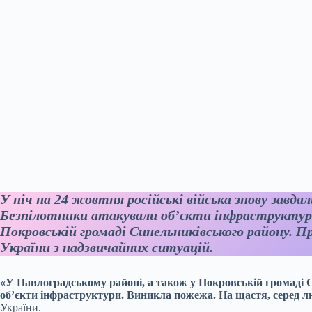
У ніч на 24 жовтня російські війська знову завда
Безпілотники атакували об’єкти інфраструктури
Покровській громаді Синельниківського району. 
України з надзвичайних ситуацій.
«У Павлоградському районі, а також у Покровській громаді
об’єкти інфраструктури. Виникла пожежа. На щастя, серед л
України.