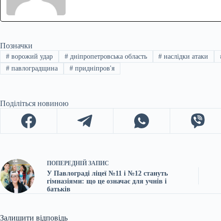
Позначки
#
ворожий удар
#
дніпропетровська область
#
наслідки атаки
#
павлоградщина
#
придніпров'я
Поділіться новиною
ПОПЕРЕДНІЙ
ЗАПИС
У Павлограді ліцеї №11 і №12 стануть
гімназіями: що це означає для учнів і
батьків
Залишити відповідь