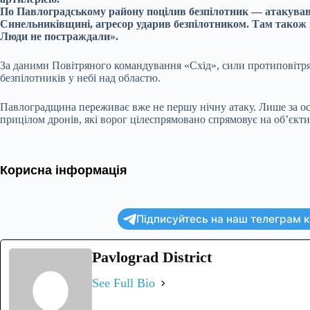
По Павлоградському району поцілив безпілотник — атакував 
Синельниківщині, агресор ударив безпілотником. Там також
Люди не постраждали».
За даними Повітряного командування «Схід», сили протиповітря
безпілотників у небі над областю.
Павлоградщина переживає вже не першу нічну атаку. Лише за ост
прицілом дронів, які ворог цілеспрямовано спрямовує на об’єкт
Корисна інформація
Підписуйтесь на наш телеграм ка
Pavlograd District
See Full Bio