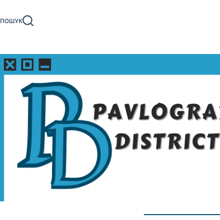
Перейти
до
ПОШУК
вмісту