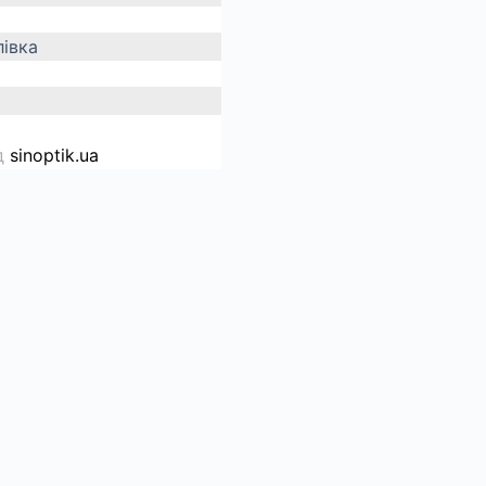
івка
д
sinoptik.ua