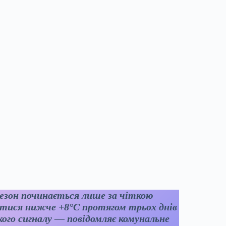
 сезон починається лише за чіткою
тися нижче +8°C протягом трьох днів
ого сигналу — повідомляє комунальне