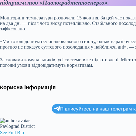
підприємство «Павлоградтеплоенерго».
Моніторинг температури розпочали 15 жовтня. За цей час показ
на два дні — після чого знову потеплішало. Стабільного похолода
зафіксовано.
«Ми готові до початку опалювального сезону, однак наразі очік
прогноз не показує суттєвого похолодання у найближчі дні», — 
За словами комунальників, усі системи вже підготовлені. Місто
погодні умови відповідатимуть нормативам.
Корисна інформація
Підписуйтесь на наш телеграм ка
Pavlograd District
See Full Bio