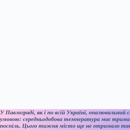
У Павлограді, як і по всій Україні, опалювальний
умовою: середньодобова температура має трима
поспіль. Цього тижня місто ще не отримало так