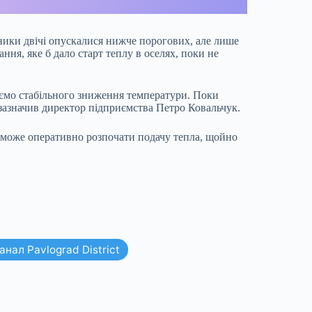
ники двічі опускалися нижче порогових, але лише
ння, яке б дало старт теплу в оселях, поки не
уємо стабільного зниження температури. Поки
зазначив директор підприємства Петро Ковальчук.
 зможе оперативно розпочати подачу тепла, щойно
нал Pavlograd District