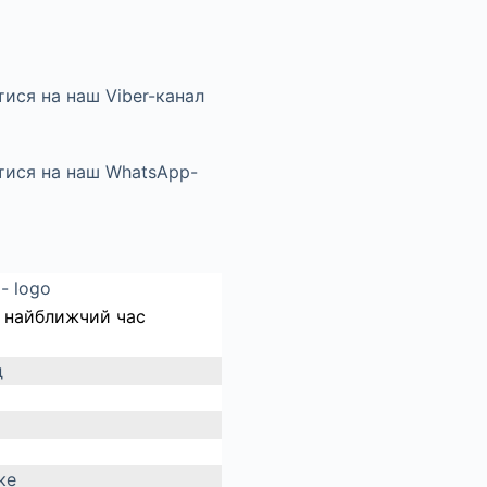
 найближчий час
д
ке