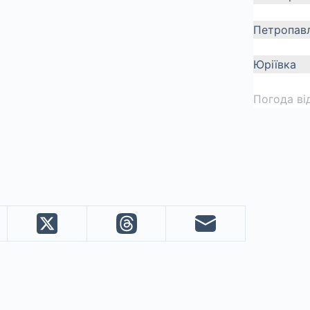
Петропавл
Юріївка
Погода ві