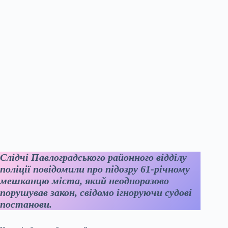
Слідчі Павлоградського районного відділу
поліції повідомили про підозру 61-річному
мешканцю міста, який неодноразово
порушував закон, свідомо ігноруючи судові
постанови.