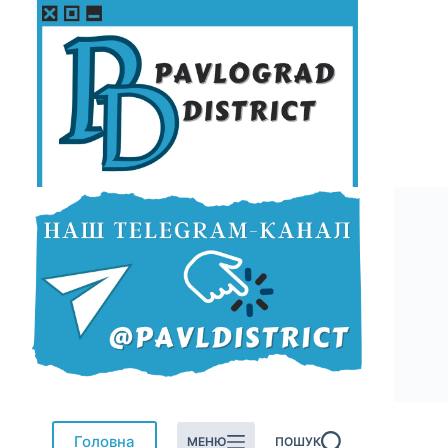
Перейти
до
вмісту
Головна
МЕНЮ
ПОШУК