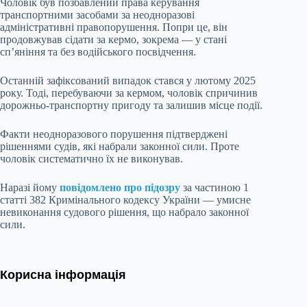
Чоловік був позбавлений права керування
транспортними засобами за неодноразові
адміністративні правопорушення. Попри це, він
продовжував сідати за кермо, зокрема — у стані
сп’яніння та без водійського посвідчення.
Останній зафіксований випадок стався у лютому 2025
року. Тоді, перебуваючи за кермом, чоловік спричинив
дорожньо-транспортну пригоду та залишив місце події.
Факти неодноразового порушення підтверджені
рішеннями судів, які набрали законної сили. Проте
чоловік систематично їх не виконував.
Наразі йому
повідомлено про підозру
за частиною 1
статті 382 Кримінального кодексу України — умисне
невиконання судового рішення, що набрало законної
сили.
Корисна інформація