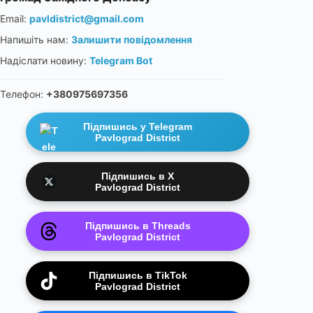
Email:
pavldistrict@gmail.com
Напишіть нам:
Залишити повідомлення
Надіслати новину:
Telegram Bot
Телефон:
+380975697356
Підпишись у Telegram
Pavlograd District
Підпишись в X
Pavlograd District
Підпишись в Threads
Pavlograd District
Підпишись в TikTok
Pavlograd District