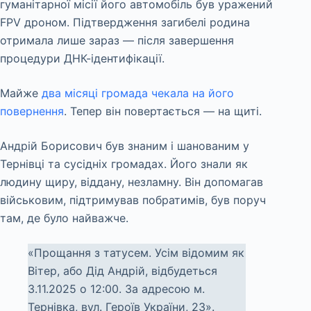
гуманітарної місії його автомобіль був уражений
FPV дроном. Підтвердження загибелі родина
отримала лише зараз — після завершення
процедури ДНК-ідентифікації.
Майже
два місяці громада чекала на його
повернення
. Тепер він повертається — на щиті.
Андрій Борисович був знаним і шанованим у
Тернівці та сусідніх громадах. Його знали як
людину щиру, віддану, незламну. Він допомагав
військовим, підтримував побратимів, був поруч
там, де було найважче.
«Прощання з татусем. Усім відомим як
Вітер, або Дід Андрій, відбудеться
3.11.2025 о 12:00. За адресою м.
Тернівка, вул. Героїв України, 23».