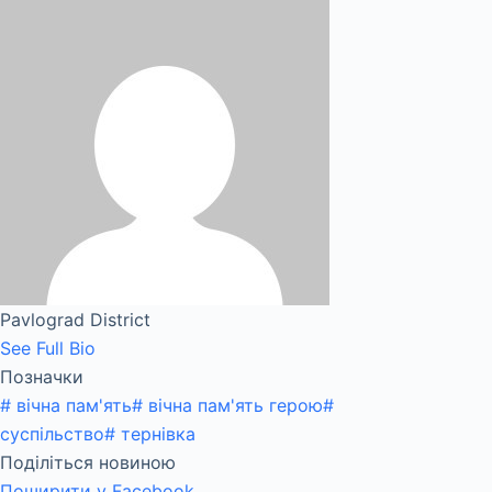
Pavlograd District
See Full Bio
Позначки
#
вічна пам'ять
#
вічна пам'ять герою
#
суспільство
#
тернівка
Поділіться новиною
Поширити у Facebook