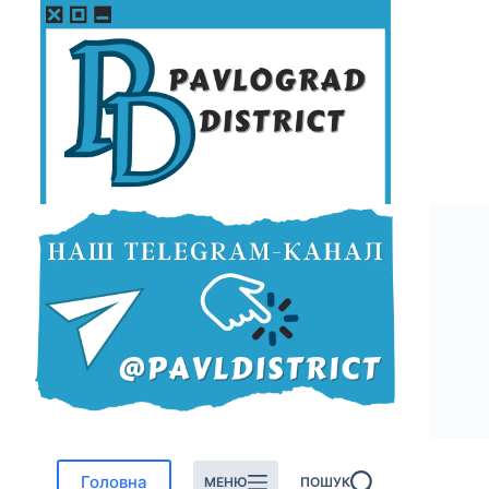
Перейти
до
вмісту
Головна
МЕНЮ
ПОШУК