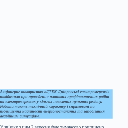
Акціонерне товариство «ДТЕК Дніпровські електромережі»
повідомило про проведення планових профілактичних робіт
на електромережах у кількох населених пунктах регіону.
Роботи мають технічний характер і спрямовані на
підвищення надійності енергопостачання та запобігання
аварійним ситуаціям.
У зв’язку з цим 2 вересня буде тимчасово припинено