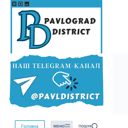
Перейти
до
вмісту
Головна
МЕНЮ
ПОШУК