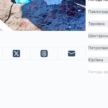
Павлогра
Тернівка
Шахтарсь
Петропавл
Юріївка
Погода ві