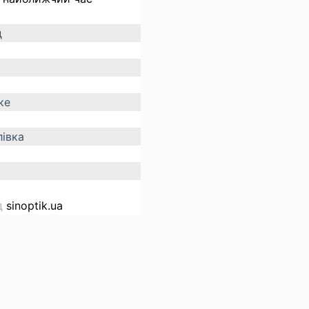
д
ке
івка
д
sinoptik.ua