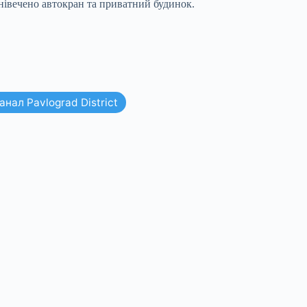
нівечено автокран та приватний будинок.
нал Pavlograd District