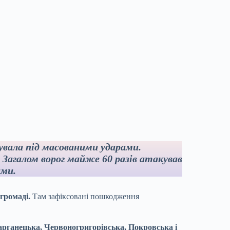
вала під масованими ударами.
 Загалом ворог майже 60 разів атакував
ами.
громаді.
Там зафіксовані пошкодження
рганецька, Червоногригорівська, Покровська і