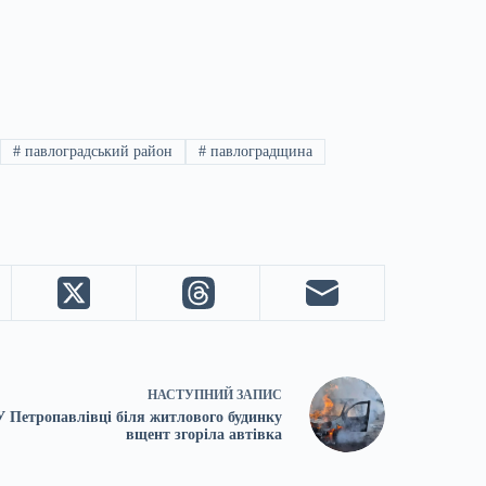
#
павлоградський район
#
павлоградщина
НАСТУПНИЙ
ЗАПИС
У Петропавлівці біля житлового будинку
вщент згоріла автівка