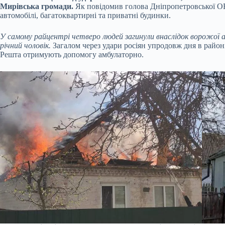
Мирівська громади.
Як повідомив голова Дніпропетровської 
автомобілі, багатоквартирні та приватні будинки.
У самому райцентрі четверо людей загинули внаслідок ворожої ат
річний чоловік.
Загалом через удари росіян упродовж дня в районі
Решта отримують допомогу амбулаторно.