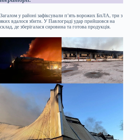
Загалом у районі зафіксували п’ять ворожих БпЛА, три з
яких вдалося збити. У Павлограді удар прийшовся на
склад, де зберігалася сировина та готова продукція.