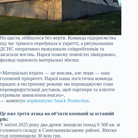
На щастя, обійшлося без жертв. Команда підприємства
під час тривоги перебувала в укритті, а рятувальники
ДСНС оперативно евакуювали співробітників та
загасили вогонь. Наразі пожежу повністю ліквідовано,
фахівці оцінюють матеріальні збитки.
«Матеріальні втрати — це виклик, але люди — наш
головний пріоритет. Наразі наша логістична команда
працює в екстреному режимі: ми впроваджуємо план
перемаршрутизації доставок, щоб партнери та клієнти
отримали замовлення вчасно»,
— коментує
керівництво Snack Production
.
Це вже третя атака на об’єкти компанії за останній
рік:
У квітні 2025 року два дрони знищили понад 6 500 кв. м
головного складу в Синельниківському районі. Збитки
тоді перевищили 30 млн грн.