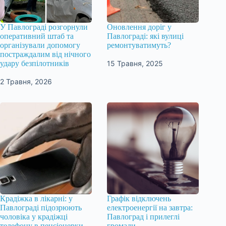
У Павлограді розгорнули
Оновлення доріг у
оперативний штаб та
Павлограді: які вулиці
організували допомогу
ремонтуватимуть?
постраждалим від нічного
15 Травня, 2025
удару безпілотників
2 Травня, 2026
Крадіжка в лікарні: у
Графік відключень
Павлограді підозрюють
електроенергії на завтра:
чоловіка у крадіжці
Павлоград і прилеглі
телефону в пенсіонерки
громади