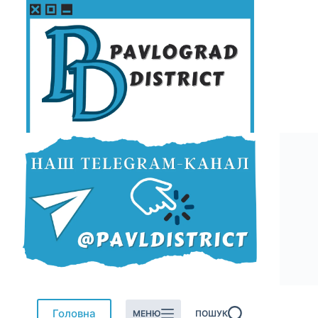
Перейти
до
вмісту
Головна
МЕНЮ
ПОШУК