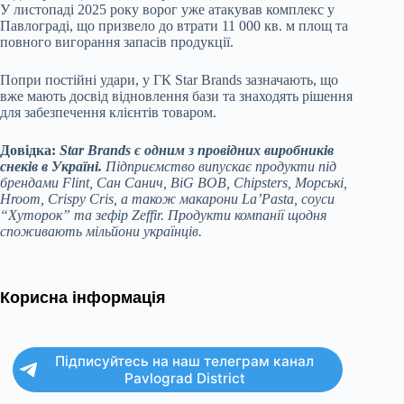
У листопаді 2025 року ворог уже атакував комплекс у
Павлограді, що призвело до втрати 11 000 кв. м площ та
повного вигорання запасів продукції.
Попри постійні удари, у ГК Star Brands зазначають, що
вже мають досвід відновлення бази та знаходять рішення
для забезпечення клієнтів товаром.
Довідка:
Star Brands є одним з провідних виробників
снеків в Україні.
Підприємство випускає продукти під
брендами Flint, Сан Санич, BiG BOB, Chipsters, Морські,
Hroom, Crispy Cris, а також макарони La’Pasta, соуси
“Хуторок” та зефір Zeffir. Продукти компанії щодня
споживають мільйони українців.
Корисна інформація
Підписуйтесь на наш телеграм канал
Pavlograd District