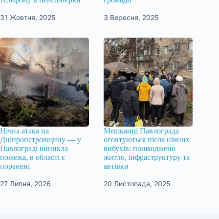
31 Жовтня, 2025
3 Вересня, 2025
Нічна атака на
Мешканці Павлограда
Дніпропетровщину — у
оговтуються після нічних
Павлограді виникла
вибухів: пошкоджено
пожежа, в області є
житло, інфраструктуру та
поранені
автівки
27 Липня, 2026
20 Листопада, 2025