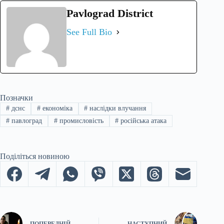
Pavlograd District
See Full Bio
Позначки
#
дснс
#
економіка
#
наслідки влучання
#
павлоград
#
промисловість
#
російська атака
Поділіться новиною
ПОПЕРЕДНІЙ
НАСТУПНИЙ