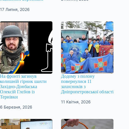
17 Липня, 2026
На фронті загинув
Додому з полону
колишній гірник шахти
повернулися 11
Західно-Донбаська
захисників з
Олексій Глєбов із
Дніпропетровської області
Тернівки
11 Квітня, 2026
6 Березня, 2026