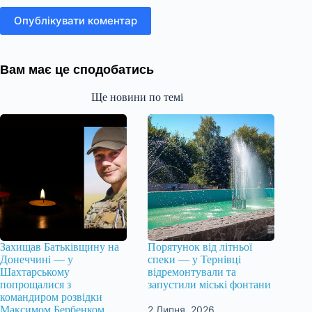
Опублікувати коментар
Вам має це сподобатись
Ще новини по темі
Захищав Батьківщину на
Порятунок від літньої
Донеччині — у
спеки — у Тернівці
Шахтарському
відремонтували та
попрощалися з
запустили міські фонтани
командиром розвідки
2 Липня, 2026
Максимом Бербенком