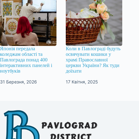
Японія передала
Коли в Павлограді будуть
коледжам області та
освячувати кошики у
Павлограда понад 400
храмі Православної
інтерактивних панелей і
церкви України? Як туди
ноутбуків
доїхати
31 Березня, 2026
17 Квітня, 2025