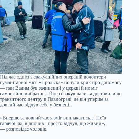
Під час однієї з евакуаційних операцій волонтери
гуманітарної місії «Проліска» почули крик про допомогу
— пан Вадим був зачинений у церкві й не міг
самостійно вибратися. Його евакуювали та доставили до
транзитного центру в Павлограді, де він уперше за
довгий час відчув себе у безпеці.
«Вперше за довгий час я зміг виплакатись… Поїв
гарячої їжі, відпочив і просто відчув, що живий»,
— розповідає чоловік.