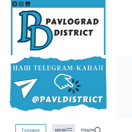
Перейти
до
вмісту
Головна
МЕНЮ
ПОШУК