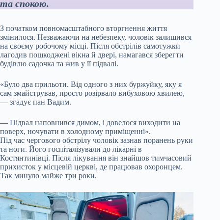
та спокою.
З початком повномасштабного вторгнення життя
змінилося. Незважаючи на небезпеку, чоловік залишився
на своєму робочому місці. Після обстрілів самотужки
лагодив пошкоджені вікна й двері, намагався зберегти
будівлю садочка та жив у її підвалі.
«Було два прильоти. Від одного з них буржуйку, яку я
сам змайстрував, просто розірвало вибуховою хвилею,
— згадує пан Вадим.
— Підвал наповнився димом, і довелося виходити на
поверх, ночувати в холодному приміщенні».
Під час чергового обстрілу чоловік зазнав поранень руки
та ноги. Його госпіталізували до лікарні в
Костянтинівці. Після лікування він знайшов тимчасовий
прихисток у місцевій церкві, де працював охоронцем.
Так минуло майже три роки.