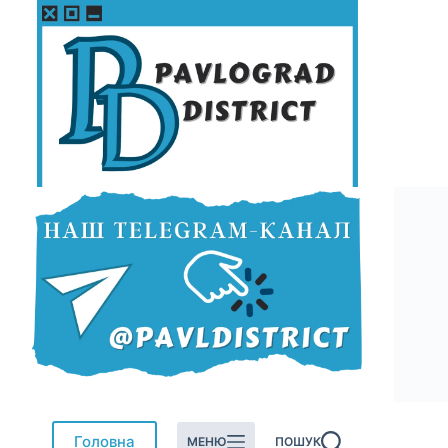
Перейти
до
вмісту
Головна
МЕНЮ
ПОШУК