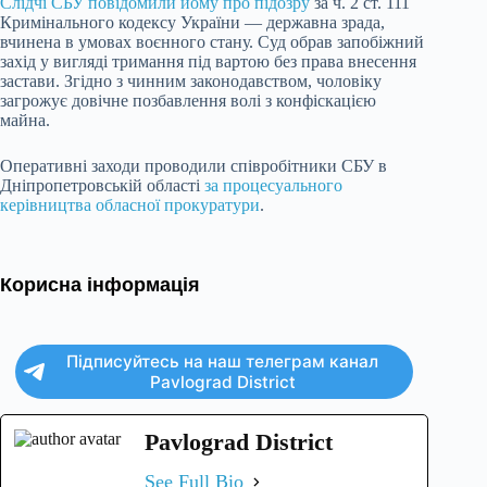
Слідчі СБУ повідомили йому про підозру
за ч. 2 ст. 111
Кримінального кодексу України — державна зрада,
вчинена в умовах воєнного стану. Суд обрав запобіжний
захід у вигляді тримання під вартою без права внесення
застави. Згідно з чинним законодавством, чоловіку
загрожує довічне позбавлення волі з конфіскацією
майна.
Оперативні заходи проводили співробітники СБУ в
Дніпропетровській області
за процесуального
керівництва обласної прокуратури
.
Корисна інформація
Підписуйтесь на наш телеграм канал
Pavlograd District
Pavlograd District
See Full Bio