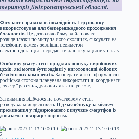
території Дніпропетровської області.
Фігурант справи мав інвалідність І групи, яку
використовував для безперешкодного проходження
блокпостів.
Це дозволяло йому здійснювати
розвідвилазки по місту та його околицях, фіксувати на
телефонну камеру зовнішні периметри
електропідстанцій і передавати дані окупаційним силам.
Особливу увагу агент приділяв пошуку виробничих
цехів, які могли бути задіяні у виготовленні бойових
безпілотних комплексів.
За оперативною інформацією,
російська сторона планувала використати ці координати
для серії ракетно-дронових атак по регіону.
Затримання відбулося на початковому етапі
розвідувальної діяльності.
Під час обшуку за місцем
проживання у підозрюваного вилучено смартфон із
доказами співпраці з ворогом.