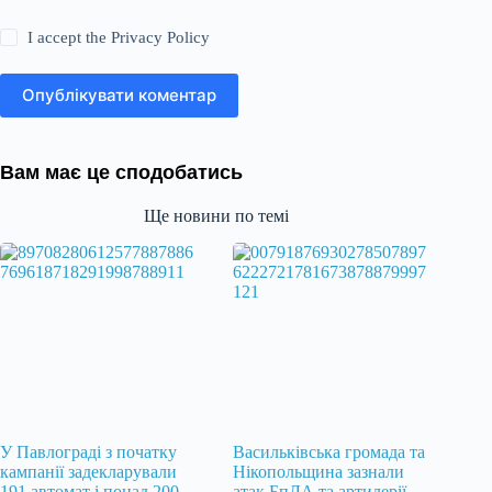
I accept the
Privacy Policy
Опублікувати коментар
Вам має це сподобатись
Ще новини по темі
У Павлограді з початку
Васильківська громада та
кампанії задекларували
Нікопольщина зазнали
191 автомат і понад 200
атак БпЛА та артилерії —