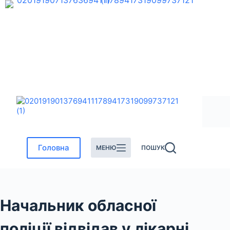
Перейти
до
вмісту
Головна
МЕНЮ
ПОШУК
Начальник обласної
поліції відвідав у лікарні