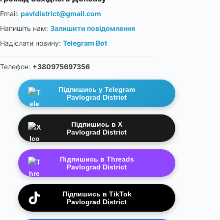
Email:
pavldistrict@gmail.com
Напишіть нам:
Залишити повідомлення
Надіслати новину:
Telegram Bot
Телефон:
+380975697356
Підпишись у Telegram
Pavlograd District
Підпишись в X
Pavlograd District
Підпишись в Threads
Pavlograd District
Підпишись в TikTok
Pavlograd District