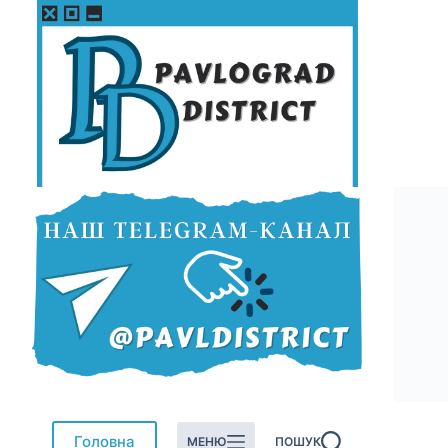
Перейти
до
вмісту
Головна
МЕНЮ
ПОШУК