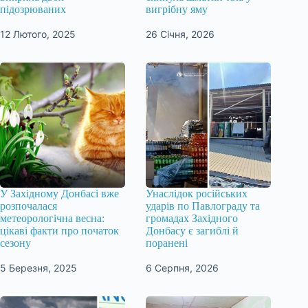
підозрюваних
вигрібну яму
12 Лютого, 2025
26 Січня, 2026
У Західному Донбасі вже
Унаслідок російських
розпочалася
ударів по Павлограду та
метеорологічна весна:
громадах Західного
цікаві факти про початок
Донбасу є загиблі й
сезону
поранені
5 Березня, 2025
6 Серпня, 2026