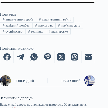
Позначки
#
вшанування героїв
#
вшанування пам'яті
#
західний донбас
#
павлоград
#
пам'ятна дата
#
суспільство
#
тернівка
#
шахтарське
Поділіться новиною
ПОПЕРЕДНІЙ
НАСТУПНИЙ
Залишити відповідь
Ваша e-mail адреса не оприлюднюватиметься.
Обов’язкові поля