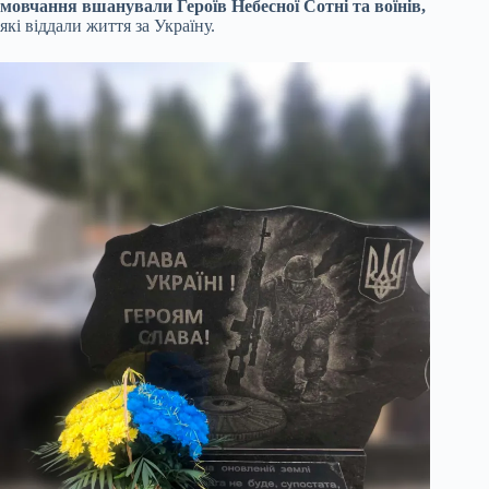
мовчання вшанували Героїв Небесної Сотні та воїнів,
які віддали життя за Україну.