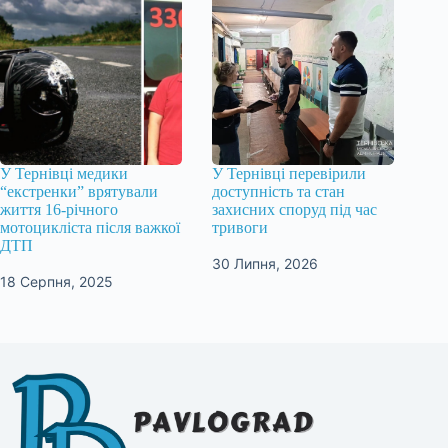
У Тернівці медики
У Тернівці перевірили
“екстренки” врятували
доступність та стан
життя 16-річного
захисних споруд під час
мотоцикліста після важкої
тривоги
ДТП
30 Липня, 2026
18 Серпня, 2025