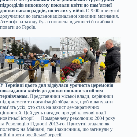
підрозділів виконкому поклали квіти до пам’ятної
дошки павлоградців, полеглих у війні.
О 9:00 присутні
долучилися до загальнонаціональної хвилини мовчання.
Атмосфера заходу була сповнена вдячності й глибокої
поваги до Героїв.
У Тернівці цього дня відбулася урочиста церемонія
покладання квітів до дошки пошани загиблим
тернівчанам.
Представники міської влади, керівники
підприємств та організацій зібралися, щоб вшанувати
пам’ять усіх, хто став на захист демократичних
цінностей. Цей день нагадує про дві ключові події
новітньої історії — Помаранчеву революцію 2004 року
та Революцію Гідності 2013‑го. Присутні згадали як
полеглих на Майдані, так і захисників, що загинули у
війні проти російської агресії.