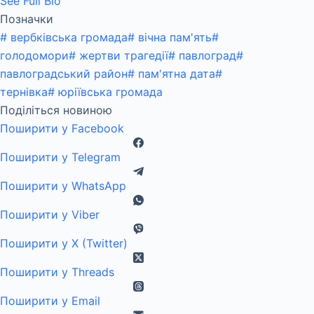
See Full Bio
Позначки
#
вербківська громада
#
вічна пам'ять
#
голодомори
#
жертви трагедії
#
павлоград
#
павлоградський район
#
пам'ятна дата
#
тернівка
#
юріївська громада
Поділіться новиною
Поширити у Facebook
Поширити у Telegram
Поширити у WhatsApp
Поширити у Viber
Поширити у X (Twitter)
Поширити у Threads
Поширити у Email