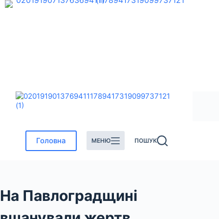
Перейти
до
вмісту
Головна
МЕНЮ
ПОШУК
На Павлоградщині
вшанували жертв