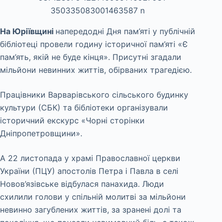
На Юріївщині
напередодні Дня пам’яті у публічній
бібліотеці провели годину історичної пам’яті «Є
пам’ять, якій не буде кінця». Присутні згадали
мільйони невинних життів, обірваних трагедією.
Працівники Варварівського сільського будинку
культури (СБК) та бібліотеки організували
історичний екскурс «Чорні сторінки
Дніпропетровщини».
А 22 листопада у храмі Православної церкви
України (ПЦУ) апостолів Петра і Павла в селі
Новов’язівське відбулася панахида. Люди
схилили голови у спільній молитві за мільйони
невинно загублених життів, за зранені долі та