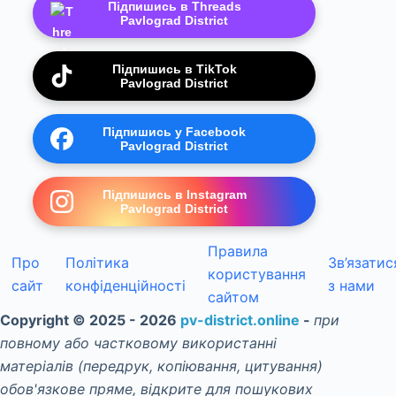
Підпишись в Threads
Pavlograd District
Підпишись в TikTok
Pavlograd District
Підпишись у Facebook
Pavlograd District
Підпишись в Instagram
Pavlograd District
Правила
Про
Політика
Зв’язатис
користування
сайт
конфіденційності
з нами
сайтом
Copyright © 2025 - 2026
pv-district.online
-
при
повному або частковому використанні
матеріалів (передрук, копіювання, цитування)
обов'язкове пряме, відкрите для пошукових