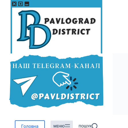
Перейти
до
вмісту
Головна
МЕНЮ
ПОШУК