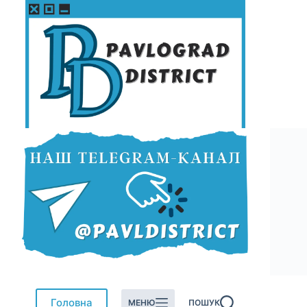
Перейти
до
вмісту
Головна
МЕНЮ
ПОШУК