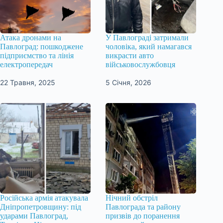
Атака дронами на
У Павлограді затримали
Павлоград: пошкоджене
чоловіка, який намагався
підприємство та лінія
викрасти авто
електропередач
військовослужбовця
22 Травня, 2025
5 Січня, 2026
Російська армія атакувала
Нічний обстріл
Дніпропетровщину: під
Павлограда та району
ударами Павлоград,
призвів до поранення