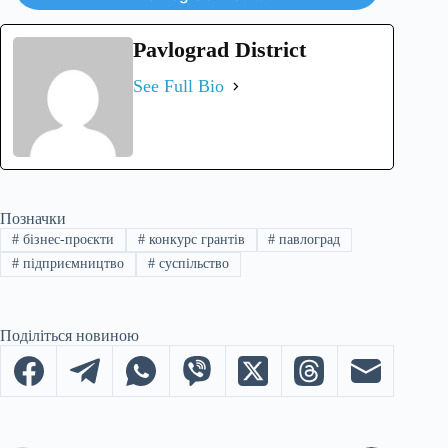
Pavlograd District
See Full Bio
Позначки
#
бізнес-проєкти
#
конкурс грантів
#
павлоград
#
підприємництво
#
суспільство
Поділіться новиною