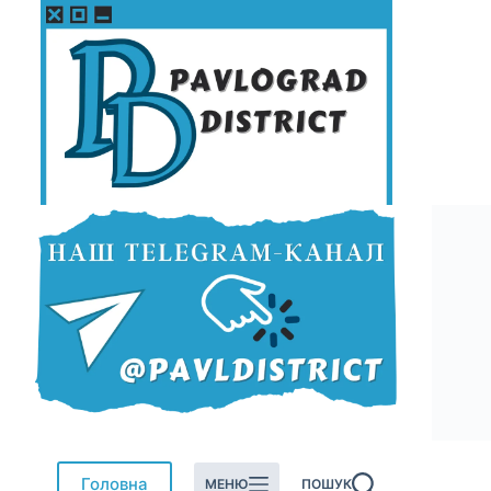
Перейти
до
вмісту
Головна
МЕНЮ
ПОШУК