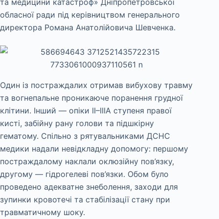
та медицини катастроф» Дніпропетровської
обласної ради під керівництвом генерального
директора Романа Анатолійовича Шевченка.
Один із постраждалих отримав вибухову травму
та вогнепальне проникаюче поранення грудної
клітини. Інший — опіки II–IIIА ступеня правої
кисті, забійну рану голови та підшкірну
гематому. Спільно з рятувальниками ДСНС
медики надали невідкладну допомогу: першому
постраждалому наклали оклюзійну пов’язку,
другому — гідрогелеві пов’язки. Обом було
проведено адекватне знеболення, заходи для
зупинки кровотечі та стабілізації стану при
травматичному шоку.