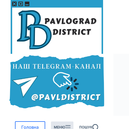
Перейти
до
вмісту
Головна
МЕНЮ
ПОШУК