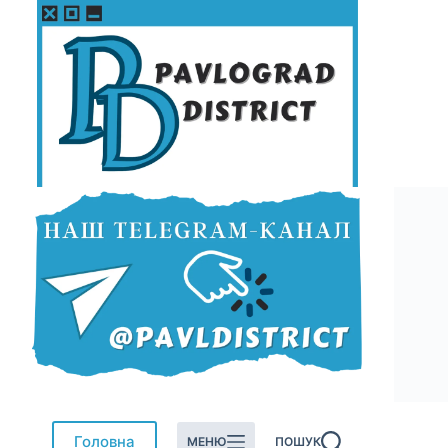
Перейти
до
вмісту
Головна
МЕНЮ
ПОШУК