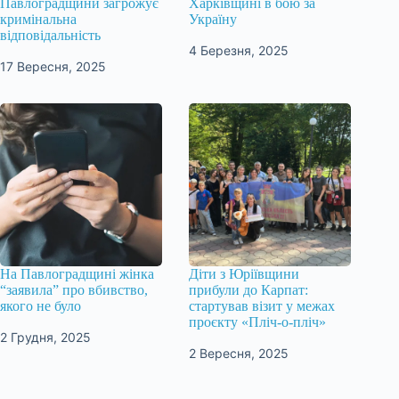
Павлоградщини загрожує
Харківщині в бою за
кримінальна
Україну
відповідальність
4 Березня, 2025
17 Вересня, 2025
На Павлоградщині жінка
Діти з Юріївщини
“заявила” про вбивство,
прибули до Карпат:
якого не було
стартував візит у межах
проєкту «Пліч-о-пліч»
2 Грудня, 2025
2 Вересня, 2025