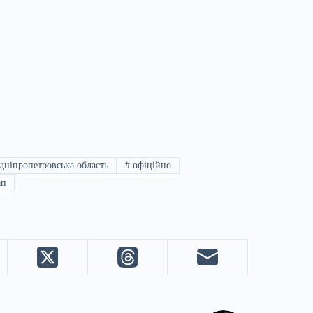
дніпропетровська область
#
офіційно
ап