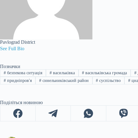
Pavlograd District
See Full Bio
Позначки
#
безпекова ситуація
#
васильківка
#
васильківська громада
#
#
придніпров'я
#
синельниківський район
#
суспільство
#
цн
Поділіться новиною