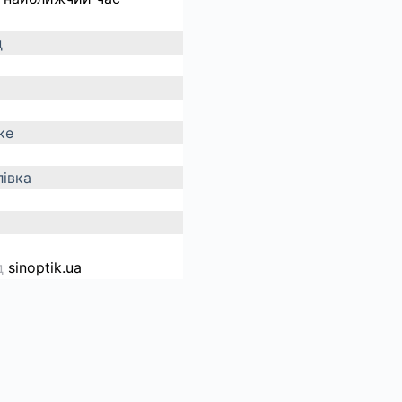
д
ке
івка
д
sinoptik.ua