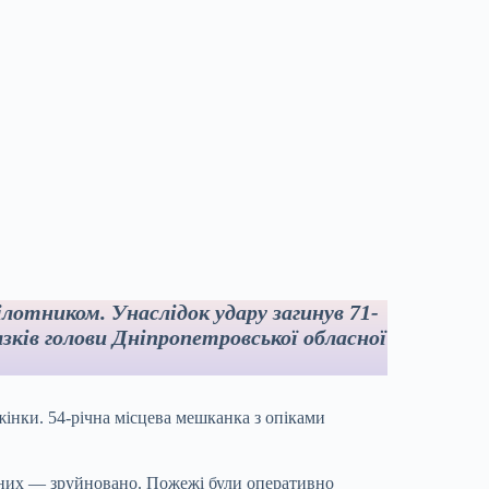
ілотником. Унаслідок удару загинув 71-
язків голови Дніпропетровської обласної
інки. 54-річна місцева мешканка з опіками
з них — зруйновано. Пожежі були оперативно