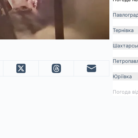
Павлогра
Тернівка
Шахтарсь
Петропавл
Юріївка
Погода ві