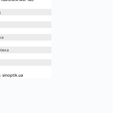
д
ке
івка
д
sinoptik.ua